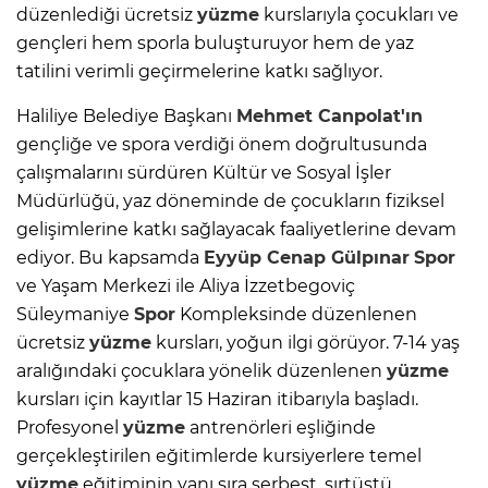
düzenlediği ücretsiz
yüzme
kurslarıyla çocukları ve
gençleri hem sporla buluşturuyor hem de yaz
tatilini verimli geçirmelerine katkı sağlıyor.
Haliliye Belediye Başkanı
Mehmet Canpolat'ın
gençliğe ve spora verdiği önem doğrultusunda
çalışmalarını sürdüren Kültür ve Sosyal İşler
Müdürlüğü, yaz döneminde de çocukların fiziksel
gelişimlerine katkı sağlayacak faaliyetlerine devam
ediyor. Bu kapsamda
Eyyüp Cenap Gülpınar
Spor
ve Yaşam Merkezi ile Aliya İzzetbegoviç
Süleymaniye
Spor
Kompleksinde düzenlenen
ücretsiz
yüzme
kursları, yoğun ilgi görüyor. 7-14 yaş
aralığındaki çocuklara yönelik düzenlenen
yüzme
kursları için kayıtlar 15 Haziran itibarıyla başladı.
Profesyonel
yüzme
antrenörleri eşliğinde
gerçekleştirilen eğitimlerde kursiyerlere temel
yüzme
eğitiminin yanı sıra serbest, sırtüstü,