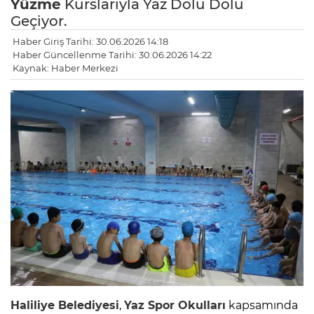
Yüzme
Kurslarıyla Yaz Dolu Dolu
Geçiyor.
Haber Giriş Tarihi: 30.06.2026 14:18
Haber Güncellenme Tarihi: 30.06.2026 14:22
Kaynak: Haber Merkezi
Haliliye Belediyesi
,
Yaz
Spor
Okulları
kapsamında