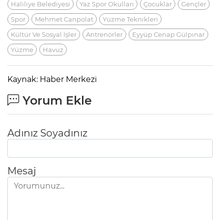
Haliliye Belediyesi
Yaz Spor Okulları
Çocuklar
Gençler
Spor
Mehmet Canpolat
Yüzme Teknikleri
Kültür Ve Sosyal İşler
Antrenörler
Eyyüp Cenap Gülpınar
Yüzme
Havuz
Kaynak: Haber Merkezi
Yorum Ekle
Adınız Soyadınız
Mesaj