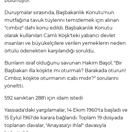
bulunuyor."
Duruşmalar sırasında, Başbakanlık Konutu'nun
mutfağına tavuk tüylerini temizlemek için alınan
"cımbız" dahi konu edildi. Başbakanlık Konutu
olarak kullanılan Camlı Köşk'teki yabancı devlet
insanları ve büyükelçilere verilen yemeklerin neden
örtülü ödenekten karşılandığı soruldu.
Bunların israf olduğunu savunan Hakim Başol, "Bir
Başbakan illa köşkte mi oturmalı? Barakada oturun!
Cımbız, köşkte oturmanın icabı mıdır?" sorularını
yöneltti.
592 sanıktan 288'i için idam istedi
Yassıada'daki yargılamalar, 14 Ekim 1960'ta başladı ve
15 Eylül 1961'de karara bağlandı. Toplam 19 dosyada
toplanan davalar, "Anayasa'yı ihlal" davasıyla