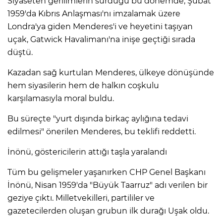
Siyaseten gerilimlerin sürdüğü bu dönemde, Şubat
1959'da Kıbrıs Anlaşması'nı imzalamak üzere
Londra'ya giden Menderes'i ve heyetini taşıyan
uçak, Gatwick Havalimanı'na inişe geçtiği sırada
düştü.
Kazadan sağ kurtulan Menderes, ülkeye dönüşünde
hem siyasilerin hem de halkın coşkulu
karşılamasıyla moral buldu.
Bu süreçte "yurt dışında birkaç aylığına tedavi
edilmesi" önerilen Menderes, bu teklifi reddetti.
İnönü, göstericilerin attığı taşla yaralandı
Tüm bu gelişmeler yaşanırken CHP Genel Başkanı
İnönü, Nisan 1959'da "Büyük Taarruz" adı verilen bir
geziye çıktı. Milletvekilleri, partililer ve
gazetecilerden oluşan grubun ilk durağı Uşak oldu.