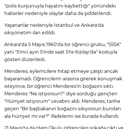
"polis kurşunuyla hayatını kaybettiği" yönündeki
haberler nedeniyle olaylar daha da şiddetlendi.
Yaşananlar nedeniyle İstanbul ve Ankara'da
sıkıyönetim ilan edildi.
Ankara'da 5 Mayıs 1960'da bir öğrenci grubu, "555K"
yani "5'inci ayın 5'inde saat 5'te Kızılay'da" koduyla
gösteri düzenledi.
Menderes, eylemcilere hitap etmeye çalıştı ancak
başaramadı. Öğrencilerin arasına girerek konuşmak
isteyince, bir öğrenci Menderes'in boğazını sıktı.
Menderes "Ne istiyorsun?" diye sorduğu gençten
"Hürriyet istiyorum" cevabını aldı. Menderes, tarihe
geçen "Bir başbakanın boğazını sıkıyorsun bundan
ala hürriyet mi var?" ifadelerini ise burada kullandı.
21 Mayıs'ta da Harp Okulu öğrencileri sokağa çıktı ve