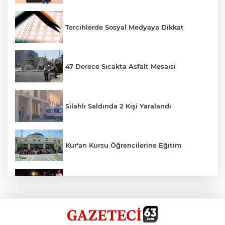
Tercihlerde Sosyal Medyaya Dikkat
47 Derece Sıcakta Asfalt Mesaisi
Silahlı Saldırıda 2 Kişi Yaralandı
Kur'an Kursu Öğrencilerine Eğitim
Otomobil Eşeğe Çarptı 4 Yaralı
Siverek’te Mahmut Gülel Dönemi