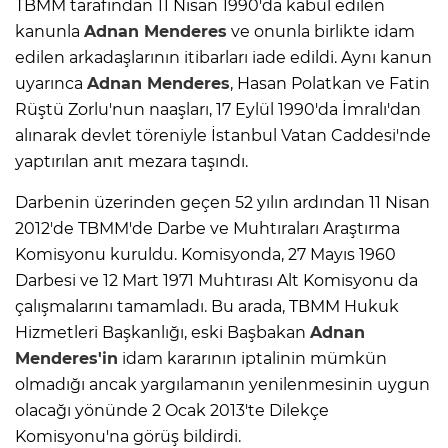
TBMM tarafından 11 Nisan 1990'da kabul edilen
kanunla
Adnan Menderes
ve onunla birlikte idam
edilen arkadaşlarının itibarları iade edildi. Aynı kanun
uyarınca
Adnan Menderes
, Hasan Polatkan ve Fatin
Rüştü Zorlu'nun naaşları, 17 Eylül 1990'da İmralı'dan
alınarak devlet töreniyle İstanbul Vatan Caddesi'nde
yaptırılan anıt mezara taşındı.
Darbenin üzerinden geçen 52 yılın ardından 11 Nisan
2012'de TBMM'de Darbe ve Muhtıraları Araştırma
Komisyonu kuruldu. Komisyonda, 27 Mayıs 1960
Darbesi ve 12 Mart 1971 Muhtırası Alt Komisyonu da
çalışmalarını tamamladı. Bu arada, TBMM Hukuk
Hizmetleri Başkanlığı, eski Başbakan
Adnan
Menderes'in
idam kararının iptalinin mümkün
olmadığı ancak yargılamanın yenilenmesinin uygun
olacağı yönünde 2 Ocak 2013'te Dilekçe
Komisyonu'na görüş bildirdi.