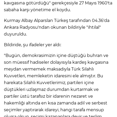
kavgasına götürdüğü" gerekçesiyle 27 Mayıs 1960'ta
sabaha karşı yönetime el koydu.
Kurmay Albay Alparslan Türkeş tarafından 04.36'da
Ankara Radyosu'ndan okunan bildiriyle "ihtilal"
duyuruldu.
Bildiride, şu ifadeler yer aldı:
"Bugün, demokrasimizin içine düştüğü buhran ve
son müessif hadiseler dolayısıyla kardeş kavgasına
meydan vermemek maksadıyla Türk Silahlı
Kuvvetleri, memleketin idaresini ele almıştır. Bu
harekata Silahlı Kuvvetlerimiz, partileri içine
düştükleri uzlaşmaz durumdan kurtarmak ve
partiler üstü tarafsız bir idarenin nezaret ve
hakemliği altında en kısa zamanda adil ve serbest
seçimler yaptırarak idareyi, hangi tarafa mensup
olursa olsun, seçimi kazananlara devir ve teslim