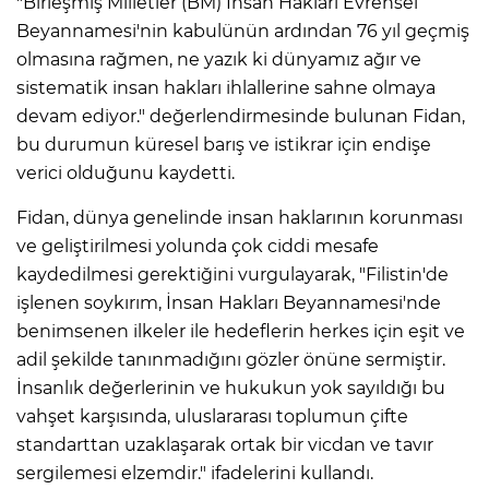
"Birleşmiş Milletler (BM) İnsan Hakları Evrensel
Beyannamesi'nin kabulünün ardından 76 yıl geçmiş
olmasına rağmen, ne yazık ki dünyamız ağır ve
sistematik insan hakları ihlallerine sahne olmaya
devam ediyor." değerlendirmesinde bulunan Fidan,
bu durumun küresel barış ve istikrar için endişe
verici olduğunu kaydetti.
Fidan, dünya genelinde insan haklarının korunması
ve geliştirilmesi yolunda çok ciddi mesafe
kaydedilmesi gerektiğini vurgulayarak, "Filistin'de
işlenen soykırım, İnsan Hakları Beyannamesi'nde
benimsenen ilkeler ile hedeflerin herkes için eşit ve
adil şekilde tanınmadığını gözler önüne sermiştir.
İnsanlık değerlerinin ve hukukun yok sayıldığı bu
vahşet karşısında, uluslararası toplumun çifte
standarttan uzaklaşarak ortak bir vicdan ve tavır
sergilemesi elzemdir." ifadelerini kullandı.