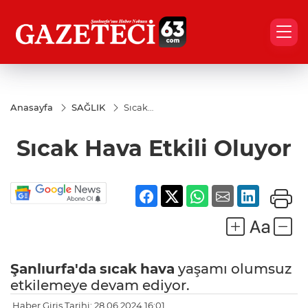
Anasayfa
SAĞLIK
Sıcak
Hava
Etkili
Sıcak Hava Etkili Oluyor
Oluyor
Şanlıurfa'da
sıcak
hava
yaşamı olumsuz
etkilemeye devam ediyor.
Haber Giriş Tarihi: 28.06.2024 16:01