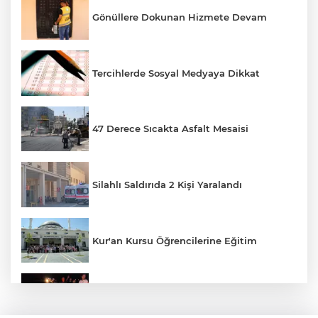
Gönüllere Dokunan Hizmete Devam
Tercihlerde Sosyal Medyaya Dikkat
47 Derece Sıcakta Asfalt Mesaisi
Silahlı Saldırıda 2 Kişi Yaralandı
Kur'an Kursu Öğrencilerine Eğitim
Otomobil Eşeğe Çarptı 4 Yaralı