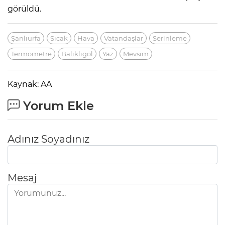
görüldü.
Şanlıurfa
Sıcak
Hava
Vatandaşlar
Serinleme
Termometre
Balıklıgöl
Yaz
Mevsim
Kaynak: AA
Yorum Ekle
Adınız Soyadınız
Mesaj