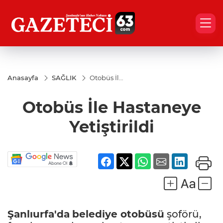
Anasayfa
SAĞLIK
Otobüs İle
Hastaneye
Yetiştirildi
Otobüs İle Hastaneye
Yetiştirildi
Şanlıurfa'da
belediye otobüsü
şoförü,