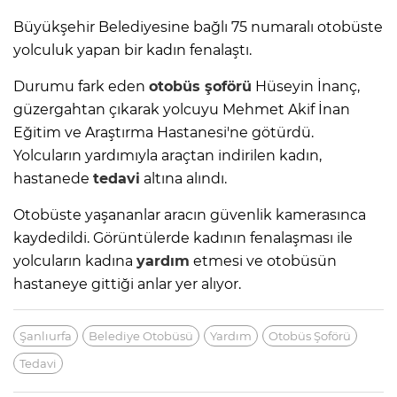
Büyükşehir Belediyesine bağlı 75 numaralı otobüste
yolculuk yapan bir kadın fenalaştı.
Durumu fark eden
otobüs şoförü
Hüseyin İnanç,
güzergahtan çıkarak yolcuyu Mehmet Akif İnan
Eğitim ve Araştırma Hastanesi'ne götürdü.
Yolcuların yardımıyla araçtan indirilen kadın,
hastanede
tedavi
altına alındı.
Otobüste yaşananlar aracın güvenlik kamerasınca
kaydedildi. Görüntülerde kadının fenalaşması ile
yolcuların kadına
yardım
etmesi ve otobüsün
hastaneye gittiği anlar yer alıyor.
Şanlıurfa
Belediye Otobüsü
Yardım
Otobüs Şoförü
Tedavi