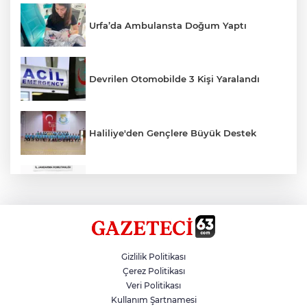
Urfa’da Ambulansta Doğum Yaptı
Devrilen Otomobilde 3 Kişi Yaralandı
Haliliye'den Gençlere Büyük Destek
Çok Sayıda Ürün Ele Geçirildi
Hikmet Başak’tan Ulaşım Çalışması
Gizlilik Politikası
Çerez Politikası
Veri Politikası
Atatürk Bulvarında Asfalt Yenileniyor
Kullanım Şartnamesi