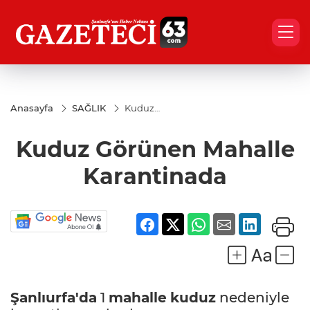
Anasayfa
SAĞLIK
Kuduz
Görünen
Mahalle
Kuduz Görünen Mahalle
Karantinada
Karantinada
Şanlıurfa'da
1
mahalle
kuduz
nedeniyle