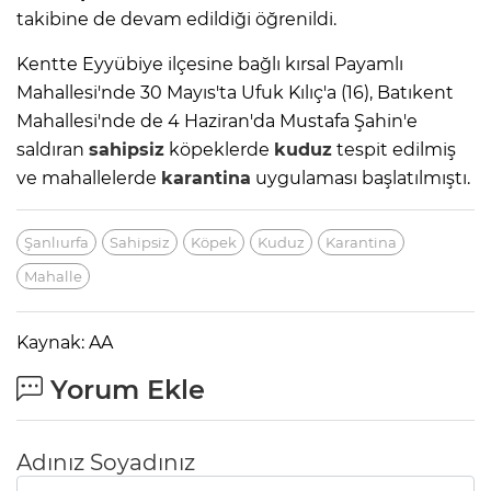
takibine de devam edildiği öğrenildi.
Kentte Eyyübiye ilçesine bağlı kırsal Payamlı
Mahallesi'nde 30 Mayıs'ta Ufuk Kılıç'a (16), Batıkent
Mahallesi'nde de 4 Haziran'da Mustafa Şahin'e
saldıran
sahipsiz
köpeklerde
kuduz
tespit edilmiş
ve mahallelerde
karantina
uygulaması başlatılmıştı.
Şanlıurfa
Sahipsiz
Köpek
Kuduz
Karantina
Mahalle
Kaynak: AA
Yorum Ekle
Adınız Soyadınız