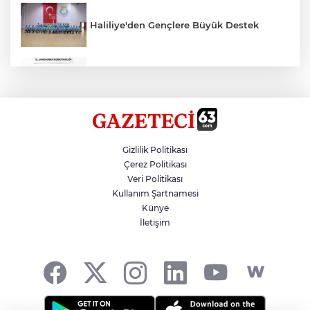
Haliliye'den Gençlere Büyük Destek
Çok Sayıda Ürün Ele Geçirildi
Hikmet Başak’tan Ulaşım Çalışması
Gizlilik Politikası
Çerez Politikası
Veri Politikası
Atatürk Bulvarında Asfalt Yenileniyor
Kullanım Şartnamesi
Künye
İletişim
Gazze'de Soykırım Devam Ediyor