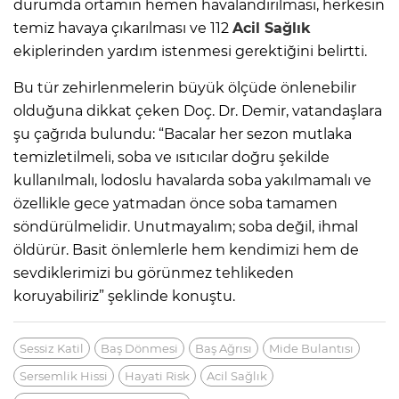
durumda ortamın hemen havalandırılması, herkesin
temiz havaya çıkarılması ve 112
Acil Sağlık
ekiplerinden yardım istenmesi gerektiğini belirtti.
Bu tür zehirlenmelerin büyük ölçüde önlenebilir
olduğuna dikkat çeken Doç. Dr. Demir, vatandaşlara
şu çağrıda bulundu: “Bacalar her sezon mutlaka
temizletilmeli, soba ve ısıtıcılar doğru şekilde
kullanılmalı, lodoslu havalarda soba yakılmamalı ve
özellikle gece yatmadan önce soba tamamen
söndürülmelidir. Unutmayalım; soba değil, ihmal
öldürür. Basit önlemlerle hem kendimizi hem de
sevdiklerimizi bu görünmez tehlikeden
koruyabiliriz” şeklinde konuştu.
Sessiz Katil
Baş Dönmesi
Baş Ağrısı
Mide Bulantısı
Sersemlik Hissi
Hayati Risk
Acil Sağlık