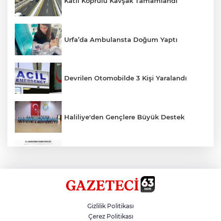
Katlı Köprülü Kavşak Tamamlandı
Urfa’da Ambulansta Doğum Yaptı
Devrilen Otomobilde 3 Kişi Yaralandı
Haliliye'den Gençlere Büyük Destek
Çok Sayıda Ürün Ele Geçirildi
Hikmet Başak’tan Ulaşım Çalışması
Gizlilik Politikası
Çerez Politikası