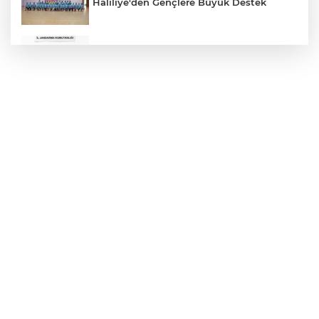
Haliliye'den Gençlere Büyük Destek
Çok Sayıda Ürün Ele Geçirildi
Hikmet Başak’tan Ulaşım Çalışması
Atatürk Bulvarında Asfalt Yenileniyor
Gazze'de Soykırım Devam Ediyor