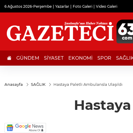
6 Ağustos 2026-Perşembe
Yazarlar
Foto Galeri
Video Galeri
GÜNDEM
SİYASET
EKONOMİ
SPOR
SAĞLI
Anasayfa
SAĞLIK
Hastaya Paletli Ambulansla Ulaşıldı
Hastaya 