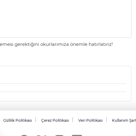
mesi gerektiğini okurlarımıza önemle hatırlatırız!
Gizlilik Politikası
Çerez Politikası
Veri Politikası
Kullanım Şar