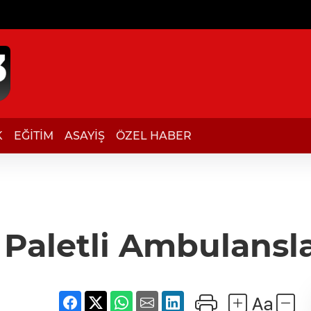
K
EĞİTİM
ASAYİŞ
ÖZEL HABER
Paletli Ambulansla