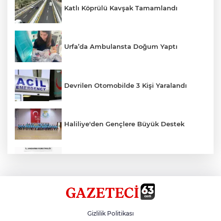
Katlı Köprülü Kavşak Tamamlandı
Urfa’da Ambulansta Doğum Yaptı
Devrilen Otomobilde 3 Kişi Yaralandı
Haliliye'den Gençlere Büyük Destek
Çok Sayıda Ürün Ele Geçirildi
Hikmet Başak’tan Ulaşım Çalışması
Gizlilik Politikası