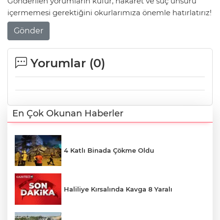
Gönderilen yorumların küfür, hakaret ve suç unsuru
içermemesi gerektiğini okurlarımıza önemle hatırlatırız!
Gönder
Yorumlar (
0
)
En Çok Okunan Haberler
4 Katlı Binada Çökme Oldu
Haliliye Kırsalında Kavga 8 Yaralı