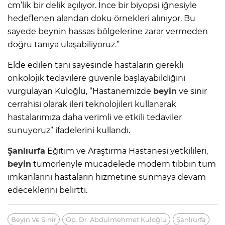
cm’lik bir delik açılıyor. İnce bir biyopsi iğnesiyle
hedeflenen alandan doku örnekleri alınıyor. Bu
sayede beynin hassas bölgelerine zarar vermeden
doğru tanıya ulaşabiliyoruz.”
Elde edilen tanı sayesinde hastaların gerekli
onkolojik tedavilere güvenle başlayabildiğini
vurgulayan Kuloğlu, “Hastanemizde
beyin
ve sinir
cerrahisi olarak ileri teknolojileri kullanarak
hastalarımıza daha verimli ve etkili tedaviler
sunuyoruz” ifadelerini kullandı.
Şanlıurfa
Eğitim ve Araştırma Hastanesi yetkilileri,
beyin
tümörleriyle mücadelede modern tıbbın tüm
imkanlarını hastaların hizmetine sunmaya devam
edeceklerini belirtti.
Beyin Ve Sinir
Op. Dr. Abdulmehmet Kuloğlu
Şanlıurfa