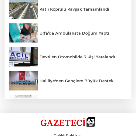
Katlı Köprülü Kavşak Tamamlandı
Urfa’da Ambulansta Doğum Yaptı
Devrilen Otomobilde 3 Kişi Yaralandı
Haliliye'den Gençlere Büyük Destek
Çok Sayıda Ürün Ele Geçirildi
Hikmet Başak’tan Ulaşım Çalışması
Gizlilik Politikası