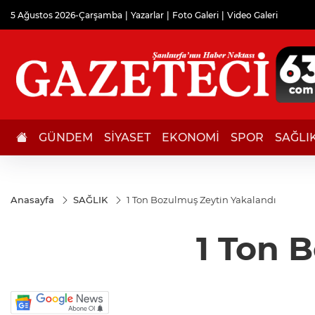
5 Ağustos 2026-Çarşamba
Yazarlar
Foto Galeri
Video Galeri
GÜNDEM
SİYASET
EKONOMİ
SPOR
SAĞLI
Anasayfa
SAĞLIK
1 Ton Bozulmuş Zeytin Yakalandı
1 Ton 