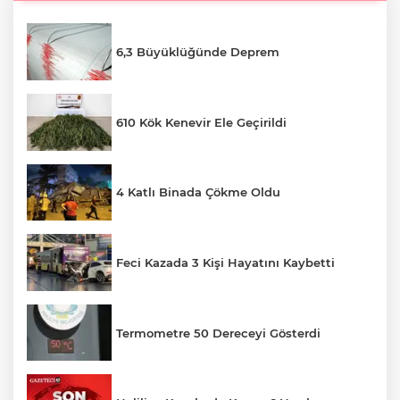
6,3 Büyüklüğünde Deprem
610 Kök Kenevir Ele Geçirildi
4 Katlı Binada Çökme Oldu
Feci Kazada 3 Kişi Hayatını Kaybetti
Termometre 50 Dereceyi Gösterdi