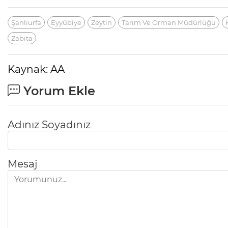
Şanlıurfa
Eyyübiye
Zeytin
Tarım Ve Orman Müdürlüğü
Zabıta
Kaynak: AA
Yorum Ekle
Adınız Soyadınız
Mesaj