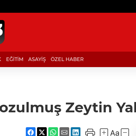
K
EĞİTİM
ASAYİŞ
ÖZEL HABER
Bozulmuş Zeytin Ya