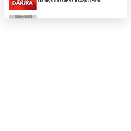
Haliliye Kırsalında Kavga 8 Yaralı
Toplu Taşımada Klima Denetimleri
Hikmet Başak’tan Ulaşım Çalışması
Sezon 18 Ağustos'ta Başlayacak
LGS Yerleştirme Sonuçları Açıklandı