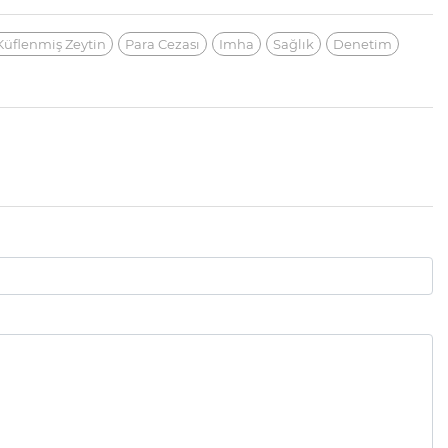
Küflenmiş Zeytin
Para Cezası
Imha
Sağlık
Denetim