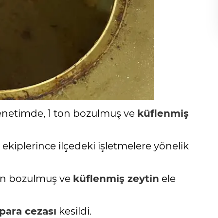
enetimde, 1 ton bozulmuş ve
küflenmiş
ekiplerince ilçedeki işletmelere yönelik
ton bozulmuş ve
küflenmiş zeytin
ele
para cezası
kesildi.