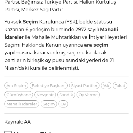
Partisi, Bağımsız Türkiye Partisi, Halkın Kurtuluş
Partisi, Merkez Sağ Parti."
Yüksek
Seçim
Kurulunca (YSK), belde statüsü
kazanan 6 yerleşim biriminde 2972 sayılı
Mahalli
İdareler
ile Mahalle Muhtarlıkları ve İhtiyar Heyetleri
Seçimi Hakkında Kanun uyarınca
ara
seçim
yapılmasına karar verilmiş, seçime katılacak
partilerin birleşik
oy
pusulasındaki yerleri de 21
Nisan'daki kura ile belirlenmişti.
Ara Seçim
Belediye Başkanı
Siyasi Partiler
Ysk
Tokat
Gümüşhane
Nevşehir
Sandık
Oy Verme
Mahalli Idareler
Seçim
Oy
Kaynak: AA