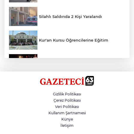
Silahlı Saldırıda 2 Kişi Yaralandı
Kur'an Kursu Öğrencilerine Eğitim
Otomobil Eşeğe Çarptı 4 Yaralı
Siverek’te Mahmut Gülel Dönemi
Gizlilik Politikası
Çerez Politikası
Veri Politikası
Filistin Konvoyuna Coşkulu Karşılama
Kullanım Şartnamesi
Künye
İletişim
Kazada 1 Kişi Öldü, 1 Kişi Yaralandı