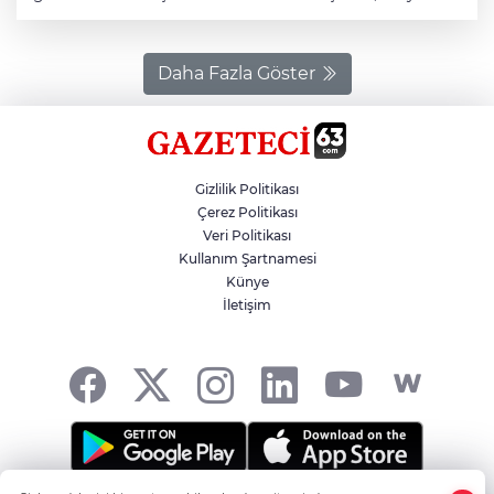
medya hesabından yaptığı açıklamada, İl Jandarma
Komutanlığı ile İl Emniyet Müdürlüğü ekiplerince
tefecilere yönelik kent merkezi ve Siverek ilçesinde
belirlenen 17 adrese operasyon düzenlendiğini belirtti.
Daha Fazla Göster
Operasyonda çok sayıda suç delili ve dijital materyal
ele geçirildiğini aktaran Şıldak, 9 zanlının gözaltına
alındığını kaydetti.
Gizlilik Politikası
Çerez Politikası
Veri Politikası
Kullanım Şartnamesi
Künye
İletişim