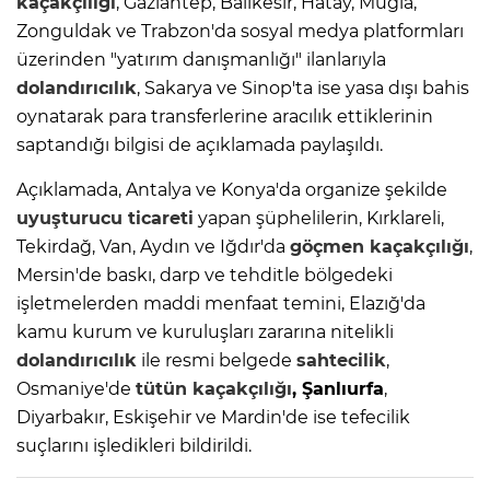
kaçakçılığı
, Gaziantep, Balıkesir, Hatay, Muğla,
Zonguldak ve Trabzon'da sosyal medya platformları
üzerinden "yatırım danışmanlığı" ilanlarıyla
dolandırıcılık
, Sakarya ve Sinop'ta ise yasa dışı bahis
oynatarak para transferlerine aracılık ettiklerinin
saptandığı bilgisi de açıklamada paylaşıldı.
Açıklamada, Antalya ve Konya'da organize şekilde
uyuşturucu ticareti
yapan şüphelilerin, Kırklareli,
Tekirdağ, Van, Aydın ve Iğdır'da
göçmen kaçakçılığı
,
Mersin'de baskı, darp ve tehditle bölgedeki
işletmelerden maddi menfaat temini, Elazığ'da
kamu kurum ve kuruluşları zararına nitelikli
dolandırıcılık
ile resmi belgede
sahtecilik
,
Osmaniye'de
tütün kaçakçılığı
, Şanlıurfa
,
Diyarbakır, Eskişehir ve Mardin'de ise tefecilik
suçlarını işledikleri bildirildi.