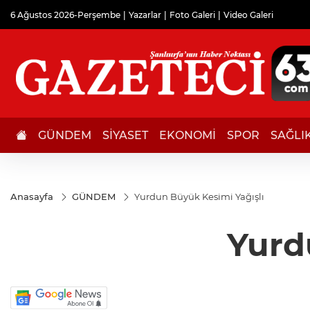
6 Ağustos 2026-Perşembe
Yazarlar
Foto Galeri
Video Galeri
GÜNDEM
SİYASET
EKONOMİ
SPOR
SAĞLI
Anasayfa
GÜNDEM
Yurdun Büyük Kesimi Yağışlı
Yurd