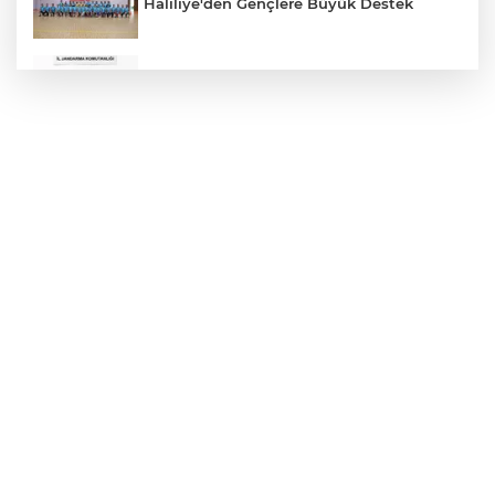
Haliliye'den Gençlere Büyük Destek
Çok Sayıda Ürün Ele Geçirildi
Hikmet Başak’tan Ulaşım Çalışması
Atatürk Bulvarında Asfalt Yenileniyor
Gazze'de Soykırım Devam Ediyor