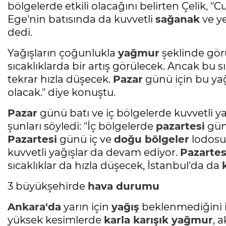
bölgelerde etkili olacağını belirten Çelik, 
Ege'nin batısında da kuvvetli
sağanak
ve ye
dedi.
Yağışların çoğunlukla
yağmur
şeklinde görü
sıcaklıklarda bir artış görülecek. Ancak bu s
tekrar hızla düşecek.
Pazar
günü için bu yağı
olacak." diye konuştu.
Pazar
günü batı ve iç bölgelerde kuvvetli ya
şunları söyledi: "İç bölgelerde
pazartesi
gün
Pazartesi
günü iç ve
doğu bölgeler
lodosun
kuvvetli yağışlar da devam ediyor.
Pazartes
sıcaklıklar da hızla düşecek, İstanbul'da da
3 büyükşehirde
hava durumu
Ankara'da
yarın için
yağış
beklenmediğini i
yüksek kesimlerde
karla karışık
yağmur
, 