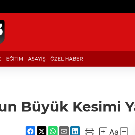
K
EĞİTİM
ASAYİŞ
ÖZEL HABER
un Büyük Kesimi Ya