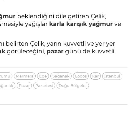
ğmur
beklendiğini dile getiren Çelik,
şmesiyle yağışlar
karla karışık
yağmur
ve
ı belirten Çelik, yarın kuvvetli ve yer yer
ak
görüleceğini,
pazar
günü de kuvvetli
urumu
Marmara
Ege
Sağanak
Lodos
Kar
İstanbul
Sağanak
Pazar
Pazartesi
Doğu Bölgeler