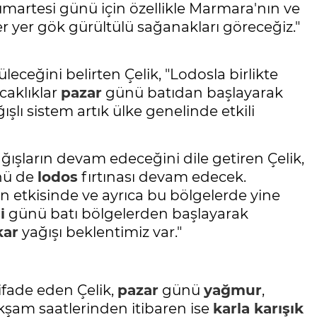
"Cumartesi günü için özellikle Marmara'nın ve
r yer gök gürültülü sağanakları göreceğiz."
leceğini belirten Çelik, "Lodosla birlikte
ıcaklıklar
pazar
günü batıdan başlayarak
şlı sistem artık ülke genelinde etkili
ğışların devam edeceğini dile getiren Çelik,
ü de
lodos
fırtınası devam edecek.
 etkisinde ve ayrıca bu bölgelerde yine
i
günü batı bölgelerden başlayarak
kar
yağışı beklentimiz var."
fade eden Çelik,
pazar
günü
yağmur
,
akşam saatlerinden itibaren ise
karla karışık