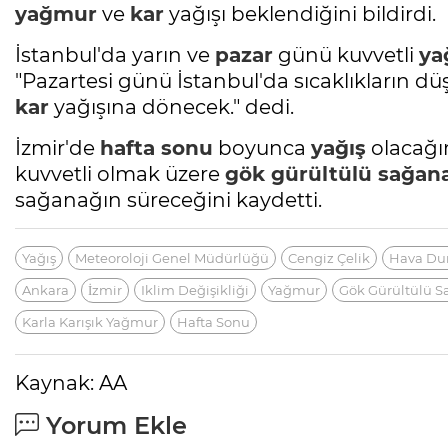
yağmur
ve
kar
yağışı beklendiğini bildirdi.
İstanbul'da yarın ve
pazar
günü kuvvetli
ya
"Pazartesi günü İstanbul'da sıcaklıkların dü
kar
yağışına dönecek." dedi.
İzmir'de
hafta sonu
boyunca
yağış
olacağın
kuvvetli olmak üzere
gök gürültülü
sağan
sağanağın süreceğini kaydetti.
Yağış
Meteoroloji Genel Müdürlüğü
Cengiz Çelik
Hava D
Ankara
İzmir
Iklim Değişikliği
Yağmur
Gök Gürültülü 
Karla Karışık Yağmur
Hafta Sonu
Kaynak: AA
Yorum Ekle