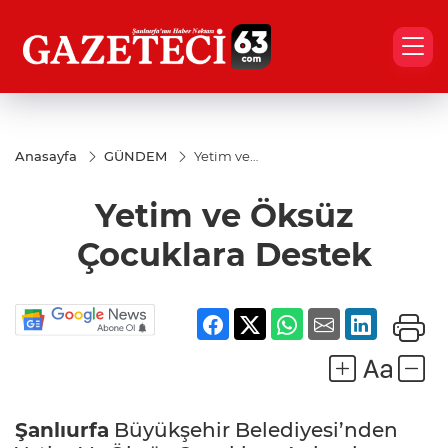
Anasayfa
GÜNDEM
Yetim ve
Öksüz
Çocuklara
Yetim ve Öksüz
Destek
Çocuklara Destek
Şanlıurfa
Büyükşehir Belediyesi’nden