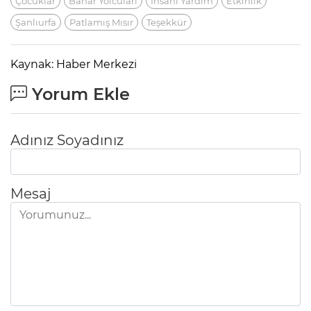
Çocuklar
Bahar Yolcuları
Insani Yardım
Etkinlik
Şanlıurfa
Patlamış Mısır
Teşekkür
Kaynak: Haber Merkezi
Yorum Ekle
Adınız Soyadınız
Mesaj