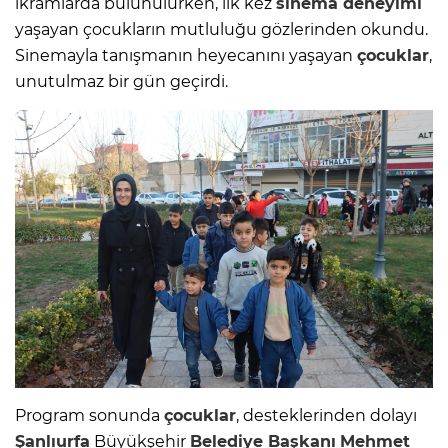
ikramlarda bulunulurken, ilk kez
sinema deneyimi
yaşayan çocukların mutluluğu gözlerinden okundu.
Sinemayla tanışmanın heyecanını yaşayan
çocuklar
,
unutulmaz bir gün geçirdi.
Program sonunda
çocuklar
, desteklerinden dolayı
Şanlıurfa
Büyükşehir
Belediye Başkanı
Mehmet