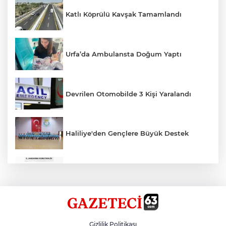
Katlı Köprülü Kavşak Tamamlandı
Urfa’da Ambulansta Doğum Yaptı
Devrilen Otomobilde 3 Kişi Yaralandı
Haliliye'den Gençlere Büyük Destek
Çok Sayıda Ürün Ele Geçirildi
Hikmet Başak’tan Ulaşım Çalışması
Gizlilik Politikası