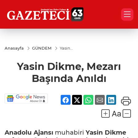
Anasayfa
GÜNDEM
Yasin
Dikme,
Mezarı
Yasin Dikme, Mezarı
Başında
Anıldı
Başında Anıldı
Anadolu Ajansı
muhabiri
Yasin Dikme