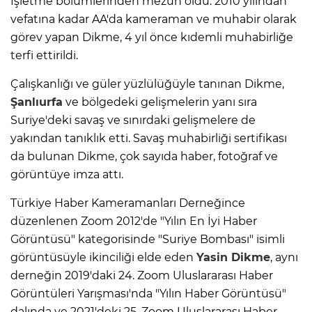
İşletme bölümlerinden mezun oldu. 2010 yılından
vefatına kadar AA'da kameraman ve muhabir olarak
görev yapan Dikme, 4 yıl önce kıdemli muhabirliğe
terfi ettirildi.
Çalışkanlığı ve güler yüzlülüğüyle tanınan Dikme,
Şanlıurfa
ve bölgedeki gelişmelerin yanı sıra
Suriye'deki savaş ve sınırdaki gelişmelere de
yakından tanıklık etti. Savaş muhabirliği sertifikası
da bulunan Dikme, çok sayıda haber, fotoğraf ve
görüntüye imza attı.
Türkiye Haber Kameramanları Derneğince
düzenlenen Zoom 2012'de "Yılın En İyi Haber
Görüntüsü" kategorisinde "Suriye Bombası" isimli
görüntüsüyle ikinciliği elde eden
Yasin Dikme
, aynı
derneğin 2019'daki 24. Zoom Uluslararası Haber
Görüntüleri Yarışması'nda "Yılın Haber Görüntüsü"
dalında ve 2021'deki 25. Zoom Uluslararası Haber