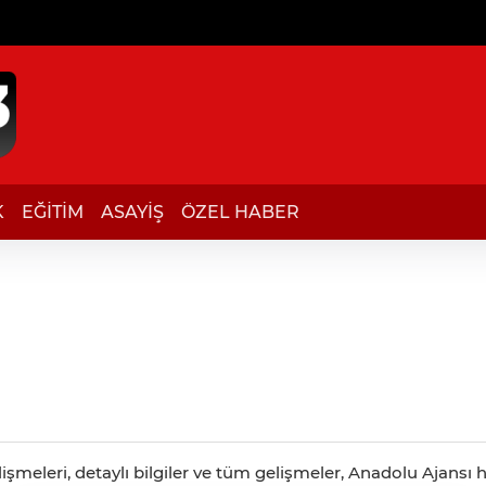
K
EĞİTİM
ASAYİŞ
ÖZEL HABER
şmeleri, detaylı bilgiler ve tüm gelişmeler, Anadolu Ajansı h