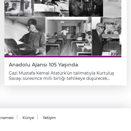
Türkiye'nin ve dünyanın dört bir yanına doğru bilgiyi
ulaştırmıştır. Anadolu Ajansı bugün binlerce içerik
üreten, yüzlerce fotoğraf ve video ile olayları
belgeleyen, 100'ü aşkın ülkede güçlü haber ağı kuran
bir kurum haline gelmiştir. Anadolu Ajansı, sadece bir
haber kaynağı değil aynı zamanda milletimizin hafızası,
basınımızın güvenilir yol arkadaşıdır. Tarafsızlığı, ilkeli
duruşu ve kamuoyunu doğru bilgilendirme anlayışıyla
105 yıldır olduğu gibi bugün de büyük bir misyonu
taşımaktadır. Bu vesileyle, Anadolu Ajansının
kuruluşunun 105. yılını kutluyor, tüm çalışanlarını tebrik
ediyor, başarılarının devamını diliyorum."
Anadolu Ajansı 105 Yaşında
Gazi Mustafa Kemal Atatürk'ün talimatıyla Kurtuluş
Savaşı süresince milli birliği tehlikeye düşürecek
kışkırtmalara karşı milleti uyanık tutmak, ulusal
mücadeleyi bağımsızlığa ulaştıracak kararları halka
bildirmek amacıyla kurulan AA 105 yaşında. Anadolu
Ajansının kuruluşu, "Milli Mücadele'nin dönüm noktası"
denilebilecek zor günlerden geçilen süreçte gerçekleşti.
İstanbul'un fiilen işgalinin ardından Milli Mücadele'ye
katılmak için Anadolu'ya geçmek üzere yola çıkan
tnamesi
Künye
İletişim
aydınlardan Yunus Nadi (Abalıoğlu) ve Halide Edip
(Adıvar), Geyve-Akhisar (Pamukova) İstasyonu'ndaki
mola sırasında "Ankara'ya gider gitmez bir ajans