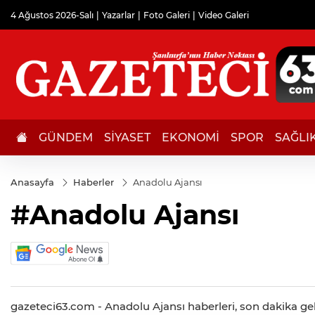
4 Ağustos 2026-Salı
Yazarlar
Foto Galeri
Video Galeri
GÜNDEM
SİYASET
EKONOMİ
SPOR
SAĞLI
Anasayfa
Haberler
Anadolu Ajansı
#Anadolu Ajansı
gazeteci63.com - Anadolu Ajansı haberleri, son dakika geli