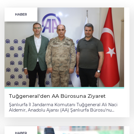
HABER
Tuğgeneral'den AA Bürosuna Ziyaret
Şanlıurfa İl Jandarma Komutanı Tuğgeneral Ali Naci
Aldemir, Anadolu Ajansı (AA) Şanlıurfa Bürosu'nu
ziyaret etti. Aldemir, ziyaretinde AA muhabirleriyle
sohbet ederek, çalışmalar hakkında bilgi aldı. AA'nın
Türkiye'de ve dünyada önemli bir kuruluş olduğunu
belirten Aldemir, AA ekibine başarı temennisinde
HABER