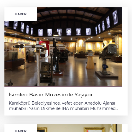
HABER
İsimleri Basın Müzesinde Yaşıyor
Karaköprü Belediyesince, vefat eden Anadolu Ajansı
muhabiri Yasin Dikme ile İHA muhabiri Muhammed
Abdulkadir Esen'in hatıraları Şanlıurfa Sinema ve Basın
Müzesi'nde sergileniyor. Belediyeden yapılan
açıklamaya göre, 1 Ekim 2023'te kalp krizi sonucu
hayatını kaybeden Anadolu Ajansı muhabiri Yasin
HABER