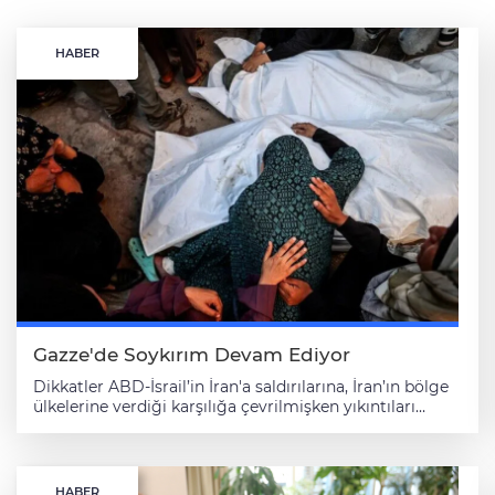
HABER
Gazze'de Soykırım Devam Ediyor
Dikkatler ABD-İsrail’in İran'a saldırılarına, İran’ın bölge ülkelerine verdiği karşılığa çevrilmişken yıkıntıları arasında dolaştığımız Gazze sokakları bize tek bir şey anlatıyor: Değişen bir şey yok. Gazze’de görev yapan Anadolu Ajansı Foto Muhabiri Ali Jadallah ve Anadolu Ajansı Orta Doğu Haberleri Müdür Yardımcısı Enes Canlı, 1000 günü aşan soykırımın insani boyutunu ve sahadaki yaşam koşullarını AA Analiz için kaleme aldı. Dünya gözünü ABD-İsrail’in İran’a düzenlediği saldırılara, İran’ın bölge ülkelerine verdiği karşılığa ve çatışmaların küresel ekonomide yol açtığı hasara çevirmişken Gazze’de 1000 günü geride bırakan soykırım, manşetlerde kendisine yer bulamıyor ancak derinleşerek devam ediyor. Bu yazının müellifleri olarak Gazze’ye saldırıların başladığı 7 Ekim 2023’ten itibaren İsrail’in işlediği soykırımı ilk gününden beri Anadolu Ajansı (AA) adına takip ettik, kamuoyuna görselleriyle birlikte doğru bilgiyi aktarmak için gece gündüz çalıştık. Aradan geçen 1000 günde kimi zaman sağlanan ateşkesler kimi zaman da öne çıkan güncel gelişmelerle dünyanın ilgisinin başka yerlere kaydığına tanık olduk. İsrail, Ekim 2025’te sağlanan ateşkes anlaşmasının aksine Gazze’de işgal ettiği alanı her geçen gün genişletmeye çalışıyor. Gazze’nin yaklaşık yüzde 70’i işgal altında. İsrailli siyasetçiler, kentin tamamının işgal edilmesi çağrılarını yineliyor. Dünyanın nüfus yoğunluğu en yüksek yerleri arasında gösterilen Gazze’deki Filistinliler, kentin yüzde 30’luk bölümünde enkazların arasında hayata tutunmaya çalışıyor. Sessizliğe gömülen insanlık dramı İsrail, Gazze’nin giriş çıkışlarını kontrol etmeye devam ediyor. Ekim 2025’teki ateşkes anlaşmasına göre, İsrail’in Gazze’ye günde 600 tır insani yardım girişine izin vermesi gerekirken Birleşmiş Milletler (BM) ve insani yardım kuruluşlarının verileri bunun üçte birinden daha azına erişim olduğunu ortaya koyuyor. Sınır Tanımayan Doktorlar (MSF) örgütü ise "Gazze’ye yardım ve gıda girişinin kasıtlı biçimde kısıtlanmasının alarm verici düzeyde yetersiz beslenme ve açlığa yol açtığı" uyarısı yapıyor. Uluslararası yardım kuruluşları, işsizliğin yüzde 80’in üzerinde seyrettiği Gazze’de 1,6 milyon Filistinlinin gıda güvenliğinin bulunmadığını aktarıyor. İsrail’in önce saldırılarıyla, ateşkesin ardından da yardım girişini engellemesiyle su tesislerinin yüzde 90’ı zarar gördü, hastaneler ve sağlık hizmetleri ise neredeyse işlevsiz kaldı. Gazze’deki Sağlık Bakanlığı ve uluslararası sağlık örgütlerinin raporlarına göre bölgedeki tedavi imkanlarının yetersizliği nedeniyle Mayıs 2024’ten itibaren her geçen gün 6 ila 10 Filistinli hayatını kaybediyor. Gazze’de soydaşlarının uğradığı soykırımı dünyaya duyurmaya çalışan Filistinli gazeteciler de İsrail’in saldırılarında doğrudan hedef alınmaya devam ediyor. Sayıların değiştiremediği küresel kayıtsızlık İsrail’in Ekim 2025’ten itibaren çeşitli bahanelerle Gazze’ye düzenlediği saldırılar aralıksız sürüyor. Gazze’deki Sağlık Bakanlığının verilerine göre Ekim 2025 tarihinden sonra İsrail’in doğrudan saldırılarında bin 100’den fazla Filistinli can verdi, 3 bin 700’den fazla kişi yaralandı. Gazze’de 250’den fazla gazetecinin neredeyse tamamı İsrail tarafından önce hedef gösterilerek, sonrasında da doğrudan kasıtlı saldırılarda can verdi. İsrail, hala medyanın Gazze’ye erişimine bin günden uzun süredir izin vermiyor. Gazze’deki Filistinli gazeteciler, bir yandan soydaşlarının uğradığı soykırımın sesi, gözü, tanığı, bir yandan da kurbanı olmaya devam ediyor. Soykırım verilerine rağmen küresel sistem, Gazze’deki durumu değiştirecek inisiyatifi almıyor ve felaketin adeta kanıksandığı bir manzara ortaya çıkıyor. Gazze’deki durumu kavramaktaki zorluk Kudüs’ten Gazze’deki soykırımı aktarmaya çalışan pek çok uluslararası gazeteci, Gazze’nin dibinde ama yaşananlardan uzak şizofrenik bir durumu deneyimliyor. Gazze’deki meslektaşlarla konuşurken kentteki durum, onların seslerindeki yorgunlukla kavranabiliyor. Buna karşın Gazze’de nelerin yaşandığını kelimeler, fotoğraflar, sosyal medya paylaşımları, infografikler veya görüntülerle ne anlamak ne de anlatmak mümkün. Gazze’deki evi Ekim 2023’te İsrail’in hava saldırısıyla yerle bir olan, neredeyse tüm Filistinliler gibi defalarca yerinden edilen ve kentin güneyinde görece daha az saldırıya uğramış Han Yunus’a bağlı Deyr Belah bölgesinde yaşayan bu satırların yazarlarından biri de hava saldırıları korkusunun hüküm sürdüğü, yolların çadırlarla, çevrenin ise enkazla kaplandığı bir ortamda yaşamını sürdürüyor. Deyr Belah bölgesi, Gazze’de birçok yerinden edilen insanın sığındığı ve kapasitesinin çok üzerinde nüfus yoğunluğuna sahip bir yerleşim yeri. Bölgede altyapı, elektrik, temiz su eksikliği sıradanlaşmış halde. Gazze’de dört duvarı olan evde yaşayabilen kendisini şanslı hissediyor. Yaşanabilecek evlerin fiyatları ise ekonomik imkanların çok üstüne çıktı. Geçim kaynağını kaybeden insanların normal bir evde yaşaması imkansız. Aileler, kalabalık yerlerde, sığınma merkezlerinde ya da çadırlarda bir arada kalıyor. Yapı malzemelerinin girişine İsrail tarafından izin verilmemesi nedeniyle inşaat ürünleri kısıtlı ve fahiş fiyatta. İnsanlar sığınma merkezlerinde, çadırlarda ya da hasar almış binalarda yaşamaya devam ediyor. Çadırlarda hayat çok zorlu; yazın sıcak, kışın soğuk ya da yağmurlu oluyor. Temiz su, tuvaletler ya da özel alanın eksikliği, özellikle de çocuklar, kadınlar ve yaşlılar için hayatı dayanılmaz kılıyor. Çadırlar ya ince bir kumaş ya da plastik bir parçadan yapılmış durumda, ne toz fırtınasına ne de rüzgara karşı koruma sağlamıyor. Buna rağmen insanlar, çadır yaşam alanında imkansız bir hayata tutunmaya çalışıyor. Yıkıma rağmen insanların birliği bozulmuyor Gazze’de gıdaya erişim hala öncelikli sorunlar arasında. Birçok kişi yardımlarla hayatta kalıyor ancak İsrail’in kısıtlamaları nedeniyle düzenli yardım akışı engelleniyor. Gelen ticari ürünler tezgahlara ulaştığındaysa fiyatlar insanların gelirlerine göre çok yüksek oluyor. Bu nedenle insanlar ya öğünlerini kısıyor ya da temel gıda ürünleriyle karınlarını doyurmaya çalışıyor. Kıtlık ve açlık hala devam ediyor. Ayrıca, elektriğin yokluğu nedeniyle buzdolabı gibi araçlarla gıdayı uzun süre korumak da mümkün değil. Kente ticari mallar geldiğinde çarşı-pazar hala kuruluyor ancak buralar eski günlerinden çok uzak, insanlar her şeye rağmen gündelik hayatına devam etmeye çalışıyor, esnaf dükkan açıyor, çocuklar fırsat buldukça oyun oynuyor. Belki de en dikkat çekici olan şey, tüm bu fiziksel ve psikolojik yorgunluğa rağmen insanların uyum sağlama, birbirine destek olma becerisi. Gazze’de eğitim de İsrail’in soykırımında en ağır darbe alan hizmetler arasında. Okulların çoğu yıkıldı ve kullanılamaz hale geldi veyahut sığınma merkezlerine dönüştü. Eğitimi devam ettirmek için birçok girişim var ama öğrenciler, okul yıllarının büyük bir kısmını kaçırdı. Çocuklar, gençler sadece eğitim eksikliği değil yerinden edilme, aşırı kalabalıkla yaşama, psikolojik travmayla da mücadele ediyor. Eğitim, herkes için bir hakken bugün soykırım tehdidi karşısında sadece kısıtlı ulaşılabilen bir hak halini aldı. Ekim 2025’te yapılan ateşkes sayesinde ilk aşamada İsrail saldırıları dursa da aradan geçen sürede yeniden başladı. Dünya Gazze’de bir ateşkes sağlandığını düşünürken Gazzeliler, her saldırıdan sonra “Hangi ateşkes?” diye isyan ediyor. Her saldırı, korkuyu yeniden gün yüzüne çıkarıyor. İnsanlar, sürekli haberleri takip ediyor ve yakınlarından, sevdiklerinden haber almaya çalışıyor. Birçok insan, olası bir saldırının veya artan gerilimin başka bölgelere yayılmasından endişe ediyor. İnsanlar, güvende hissetmenin ya da geleceğe ilişkin bir plan yapmanın imkansız olduğu bir belirsizlik içinde yaşıyor. Ateşkes ihlalleri, kötü bir kabus gibi Gazzelilerin tepesinde dolaşıyor. İsrail ordusu, saldırıların ardından Hamas mensuplarını, askeri unsurları hedef aldığını savunuyor ancak uluslararası kurumlar ve bağımsız basın, çok sayıda sivil ölümü ya da sivil altyapının hedef alındığını ortaya koyuyor. Savaşta on binlerce kadın ve çocuğun öldürülmesi de iddiaların zayıflığını gösteriyor. Yıkılan hayatların yeniden inşası imkansız Gazze’deki Filistinlilerin önemli bir çoğunluğu soykırım ve saldırılara rağmen kentten ayrılmak istemediğini söylüyor. Elbette bir kesim de çocukları için güvenli bir gelecek için savaşın olmadığı bir yere gitmeyi arzuluyor ancak dünyanın kollarını açmış onları beklemediğinin de farkında olan Filistinliler, Gazze’nin yeniden inşasını bekliyor. Şartlar ve iradenin oluşması halinde binaları yeniden inşa etmek mümkün ama insanların yıkılan hayatlarını yeniden inşa etmek imkansız. İnsani kayıp ve psikolojik hasar yıllarca sürecek. Buna rağmen insanlar ümide sarılıyor çünkü ümitsizliğe teslim olmak bir seçenek değil. Gazze’de yerinden edilen ya da buradan başka yerlere gidenler ile yaptığımız görüşmelerde ortak duygu vatan hasreti, endişe ve kısmen suçluluk duygusu. Buradan ayrılanlar, nereye gitseler Gazze’yi yüreklerinde taşıdıklarını anlatıyor, birçoğu da şartlar yeniden imkan verince dönmek istediğini belirtiyor. Bunca yıkımın arasında nefes alanlar da oldu. Futbol heyecanı, dünyanın dört bir yanını sardığı gibi Dünya Kupası'yla Gazze’ye de geldi. Elektrikten yoksun, birçoğu yerinden edilmiş Filistinliler, enkazların arasına kurulmuş dev ekranlardan futbol maçlarını izledi. Aileler, çocuklarıyla çadırlarda, enkazın arasında maç izlemek için toplandı. Yıkımın ortasında insanların kendilerini bir parça normal hissedebileceği, bulundukları durumu unutup az da olsa bir ümit hissedebileceği anlar tatmak istemesi dikkate değer bir manzara. Ancak dünya kendi gündemiyle meşgulken Gazze’de nesillerin hayatları kadar anıları da yok oluyor. Kentin yıkımı hatıraların yıkımını da beraberinde getiriyor. İnsanlar doğup, büyüyüp yaşadıkları, pek çok anı biriktirdikleri yerleri artık tanıyamıyor. [Ali Jadallah, Gazze’de görev yapan Anadolu Ajansı Foto Muhabiridir, Enes Canlı, Anadolu Ajansı Orta Doğu Haberleri Müdür Yardımcısıdır.] *Makalele
HABER