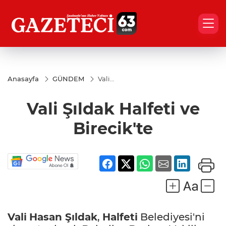
Anasayfa
GÜNDEM
Vali
Şıldak
Halfeti ve
Vali Şıldak Halfeti ve
Birecik'te
Birecik'te
Vali
Hasan Şıldak
,
Halfeti
Belediyesi'ni