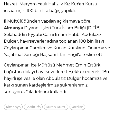
Hazreti Meryem Yatılı Hafızlık Kız Kur'an Kursu
inşaatı için 100 bin lira bağış yapıldı.
İl Müftülüğünden yapılan açıklamaya göre,
Almanya
Diyanet İşleri Türk İslam Birliği (DİTİB)
Selahaddin Eyyubi Cami İmam Hatibi Abdülaziz
Dülger, hayırseverler adına toplanan 100 bin lirayı
Ceylanpınar Camileri ve Kur'an Kurslarını Onarma ve
Yaşatma Derneği Başkanı İrfan Engil'e teslim etti.
Ceylanpınar İlçe Müftüsü Mehmet Emin Ertürk,
bağıştan dolayı hayırseverlere teşekkür ederek, "Bu
hayırlı işe vesile olan Abdülaziz Dülger hocamıza ve
katkı sunan kardeşlerimize şükranlarımızı
sunuyoruz." ifadelerini kullandı.
Almanya
Şanlıurfa
Kuran Kursu
Yardım