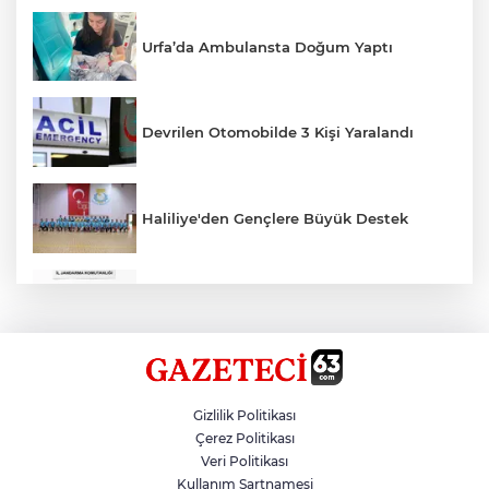
Urfa’da Ambulansta Doğum Yaptı
Devrilen Otomobilde 3 Kişi Yaralandı
Haliliye'den Gençlere Büyük Destek
Çok Sayıda Ürün Ele Geçirildi
Hikmet Başak’tan Ulaşım Çalışması
Gizlilik Politikası
Çerez Politikası
Veri Politikası
Atatürk Bulvarında Asfalt Yenileniyor
Kullanım Şartnamesi