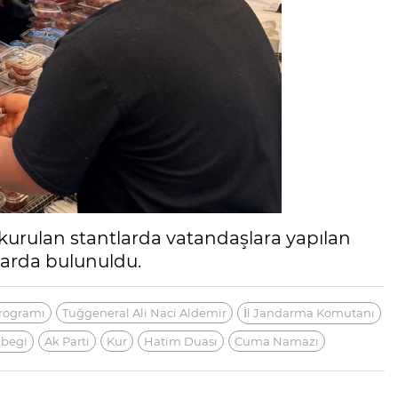
urulan stantlarda vatandaşlara yapılan
amlarda bulunuldu.
Programı
Tuğgeneral Ali Naci Aldemir
İl Jandarma Komutanı
nbegi
Ak Parti
Kur
Hatim Duası
Cuma Namazı