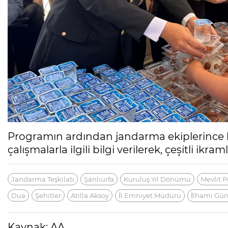
Programın ardından jandarma ekiplerince k
çalışmalarla ilgili bilgi verilerek, çeşitli ikr
Jandarma Teşkilatı
Şanlıurfa
Kuruluş Yıl Dönümü
Mevlit 
Dua
Şehitler
Atilla Aksoy
İl Emniyet Müdürü
İlhami Gü
Kaynak: AA