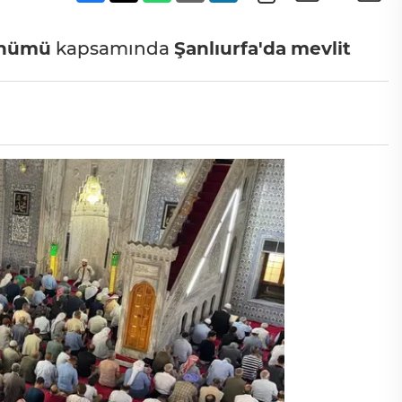
önümü
kapsamında
Şanlıurfa'da
mevlit