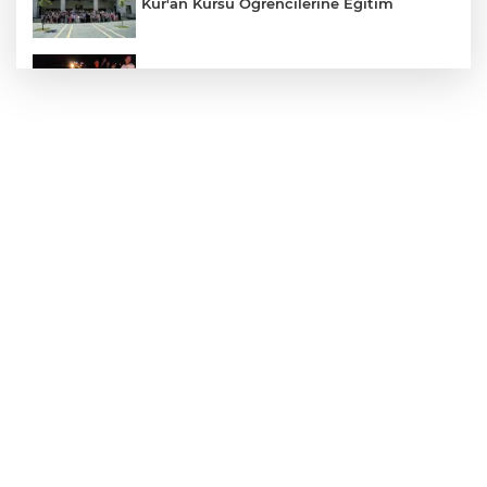
Kur'an Kursu Öğrencilerine Eğitim
Otomobil Eşeğe Çarptı 4 Yaralı
Siverek’te Mahmut Gülel Dönemi
Filistin Konvoyuna Coşkulu Karşılama
Kazada 1 Kişi Öldü, 1 Kişi Yaralandı