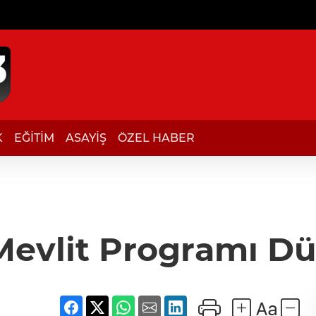
K
EĞİTİM
ASAYİŞ
ÖZEL HABER
Mevlit Programı D