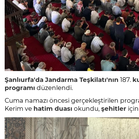
Şanlıurfa'da
Jandarma Teşkilatı'nın
187.
k
programı
düzenlendi.
Cuma namazı öncesi gerçekleştirilen progra
Kerim ve
hatim duası
okundu,
şehitler
içi