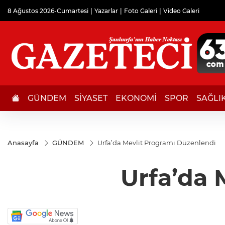
8 Ağustos 2026-Cumartesi
Yazarlar
Foto Galeri
Video Galeri
GÜNDEM
SİYASET
EKONOMİ
SPOR
SAĞLI
Anasayfa
GÜNDEM
Urfa’da Mevlit Programı Düzenlendi
Urfa’da 