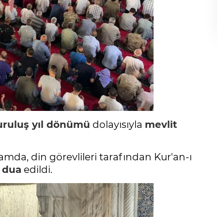
uruluş yıl dönümü
dolayısıyla
mevlit
mda, din görevlileri tarafından Kur'an-ı
n
dua
edildi.