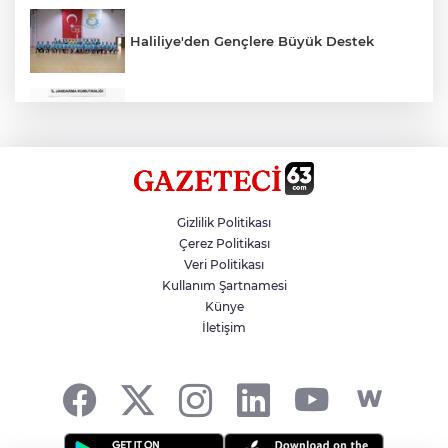
Haliliye'den Gençlere Büyük Destek
Çok Sayıda Ürün Ele Geçirildi
Hikmet Başak’tan Ulaşım Çalışması
Gizlilik Politikası
Çerez Politikası
Veri Politikası
Atatürk Bulvarında Asfalt Yenileniyor
Kullanım Şartnamesi
Künye
İletişim
Gazze'de Soykırım Devam Ediyor