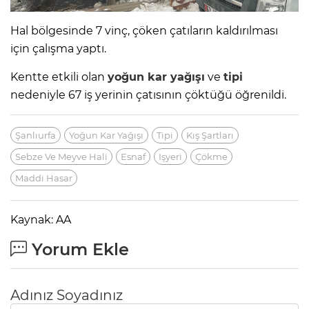
Hal bölgesinde 7 vinç, çöken çatıların kaldırılması
için çalışma yaptı.
Kentte etkili olan
yoğun kar yağışı
ve
tipi
nedeniyle 67 iş yerinin çatısının çöktüğü öğrenildi.
Şanlıurfa
Yoğun Kar Yağışı
Tipi
Kış Şartları
Sebze Ve Meyve Hali
Esnaf
Işyeri
Çökme
Maddi Hasar
Kaynak: AA
Yorum Ekle
Adınız Soyadınız