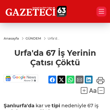
Anasayfa
GÜNDEM
Urfa'da
67 İş
Yerinin
Urfa'da 67 İş Yerinin
Çatısı
Çöktü
Çatısı Çöktü
Şanlıurfa'da
kar ve
tipi
nedeniyle 67 iş