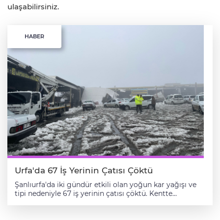
ulaşabilirsiniz.
HABER
Urfa'da 67 İş Yerinin Çatısı Çöktü
Şanlıurfa'da iki gündür etkili olan yoğun kar yağışı ve
tipi nedeniyle 67 iş yerinin çatısı çöktü. Kentte
ağırlaşan kış şartları hayatı olumsuz etkiliyor. İki gün
boyunca etkisini sürdüren yoğun kar yağışı ve tipi