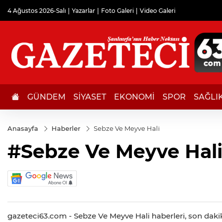
4 Ağustos 2026-Salı
Yazarlar
Foto Galeri
Video Galeri
GÜNDEM
SİYASET
EKONOMİ
SPOR
SAĞLI
Anasayfa
Haberler
Sebze Ve Meyve Hali
#Sebze Ve Meyve Hal
gazeteci63.com - Sebze Ve Meyve Hali haberleri, son dakik