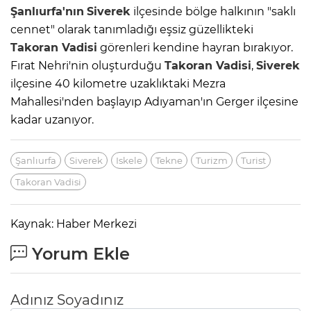
Şanlıurfa'nın
Siverek
ilçesinde bölge halkının "saklı
cennet" olarak tanımladığı eşsiz güzellikteki
Takoran Vadisi
görenleri kendine hayran bırakıyor.
Fırat Nehri'nin oluşturduğu
Takoran Vadisi
,
Siverek
ilçesine 40 kilometre uzaklıktaki Mezra
Mahallesi'nden başlayıp Adıyaman'ın Gerger ilçesine
kadar uzanıyor.
Şanlıurfa
Siverek
Iskele
Tekne
Turizm
Turist
Takoran Vadisi
Kaynak: Haber Merkezi
Yorum Ekle
Adınız Soyadınız