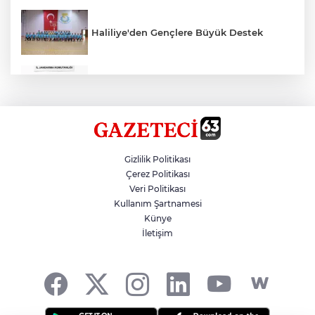
Haliliye'den Gençlere Büyük Destek
Çok Sayıda Ürün Ele Geçirildi
Hikmet Başak’tan Ulaşım Çalışması
Gizlilik Politikası
Çerez Politikası
Veri Politikası
Atatürk Bulvarında Asfalt Yenileniyor
Kullanım Şartnamesi
Künye
İletişim
Gazze'de Soykırım Devam Ediyor