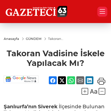
Anasayfa
GÜNDEM
Takoran
Vadisine
İskele
Takoran Vadisine İskele
Yapılacak
Mı?
Yapılacak Mı?
Şanlıurfa’nın
Siverek
İlçesinde Bulunan