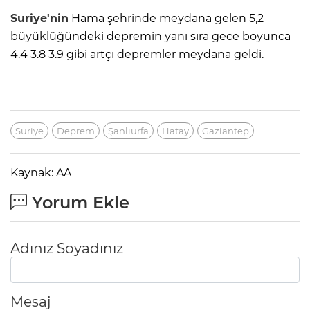
Suriye'nin
Hama şehrinde meydana gelen 5,2
büyüklüğündeki depremin yanı sıra gece boyunca
4.4 3.8 3.9 gibi artçı depremler meydana geldi.
Suriye
Deprem
Şanlıurfa
Hatay
Gaziantep
Kaynak: AA
Yorum Ekle
Adınız Soyadınız
Mesaj