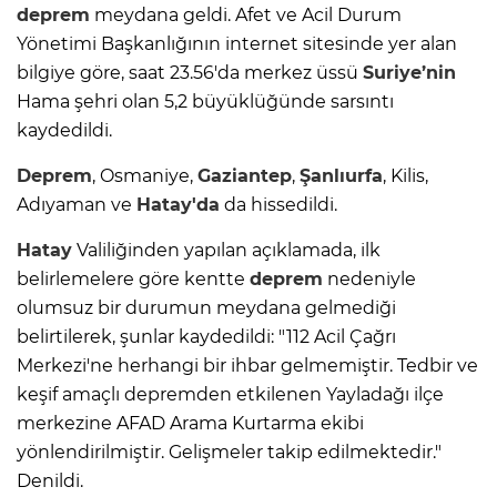
deprem
meydana geldi. Afet ve Acil Durum
Yönetimi Başkanlığının internet sitesinde yer alan
bilgiye göre, saat 23.56'da merkez üssü
Suriye’nin
Hama şehri olan 5,2 büyüklüğünde sarsıntı
kaydedildi.
Deprem
, Osmaniye,
Gaziantep
,
Şanlıurfa
, Kilis,
Adıyaman ve
Hatay'da
da hissedildi.
Hatay
Valiliğinden yapılan açıklamada, ilk
belirlemelere göre kentte
deprem
nedeniyle
olumsuz bir durumun meydana gelmediği
belirtilerek, şunlar kaydedildi: "112 Acil Çağrı
Merkezi'ne herhangi bir ihbar gelmemiştir. Tedbir ve
keşif amaçlı depremden etkilenen Yayladağı ilçe
merkezine AFAD Arama Kurtarma ekibi
yönlendirilmiştir. Gelişmeler takip edilmektedir."
Denildi.