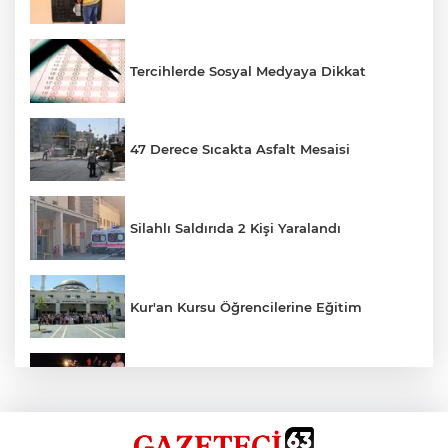
Tercihlerde Sosyal Medyaya Dikkat
47 Derece Sıcakta Asfalt Mesaisi
Silahlı Saldırıda 2 Kişi Yaralandı
Kur'an Kursu Öğrencilerine Eğitim
Otomobil Eşeğe Çarptı 4 Yaralı