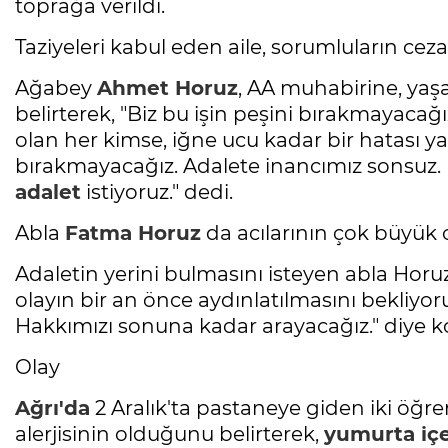
toprağa verildi.
Taziyeleri kabul eden aile, sorumluların cezal
Ağabey
Ahmet Horuz
, AA muhabirine, ya
belirterek, "Biz bu işin peşini bırakmayac
olan her kimse, iğne ucu kadar bir hatası y
bırakmayacağız. Adalete inancımız sonsuz. 
adalet
istiyoruz." dedi.
Abla
Fatma Horuz
da acılarının çok büyük o
Adaletin yerini bulmasını isteyen abla Horu
olayın bir an önce aydınlatılmasını bekliyoru
Hakkımızı sonuna kadar arayacağız." diye k
Olay
Ağrı'da
2 Aralık'ta pastaneye giden iki öğr
alerjisinin olduğunu belirterek,
yumurta iç