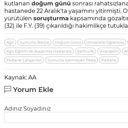
kutlanan
doğum günü
sonrası rahatsızla
hastanede 22 Aralık'ta yaşamını yitirmişti. O
yürütülen
soruşturma
kapsamında gözaltı
(32) ile F.Y. (39) çıkarıldığı hakimlikçe tutukl
Ağrı
Yumurta Alerjisi
Doğum Günü
Üniversite Öğrencisi
Ağrı Eğitim Ve Araştırma Hastanesi
Şanlıurfa
Viranşehir
A
Pastane Çalışanları
Yumurta Içermeyen Pasta
Pastane
Kaynak: AA
Yorum Ekle
Adınız Soyadınız