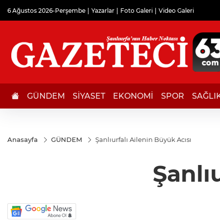
6 Ağustos 2026-Perşembe
Yazarlar
Foto Galeri
Video Galeri
GÜNDEM
SİYASET
EKONOMİ
SPOR
SAĞLI
Anasayfa
GÜNDEM
Şanlıurfalı Ailenin Büyük Acısı
Şanlı