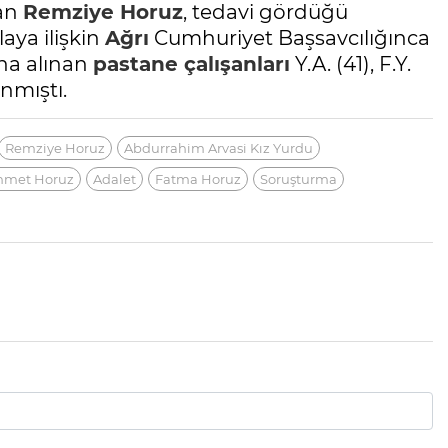
nan
Remziye Horuz
, tedavi gördüğü
laya ilişkin
Ağrı
Cumhuriyet Başsavcılığınca
na alınan
pastane
çalışanları
Y.A. (41), F.Y.
anmıştı.
Remziye Horuz
Abdurrahim Arvasi Kız Yurdu
hmet Horuz
Adalet
Fatma Horuz
Soruşturma