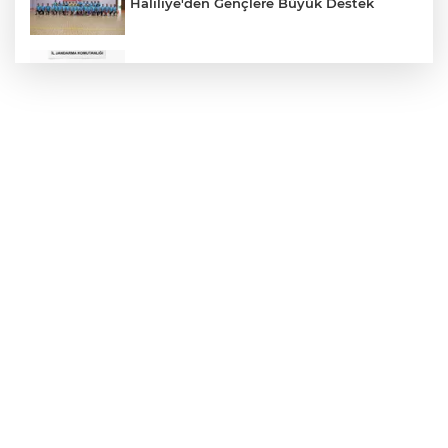
Haliliye'den Gençlere Büyük Destek
Çok Sayıda Ürün Ele Geçirildi
Hikmet Başak’tan Ulaşım Çalışması
Atatürk Bulvarında Asfalt Yenileniyor
Gazze'de Soykırım Devam Ediyor