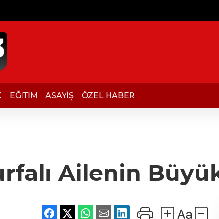
K
EĞİTİM
ASAYİŞ
ÖZEL HABER
urfalı Ailenin Büyük