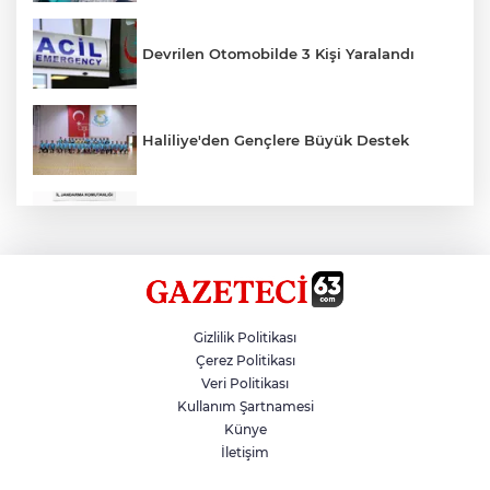
Devrilen Otomobilde 3 Kişi Yaralandı
Haliliye'den Gençlere Büyük Destek
Çok Sayıda Ürün Ele Geçirildi
Hikmet Başak’tan Ulaşım Çalışması
Gizlilik Politikası
Çerez Politikası
Veri Politikası
Atatürk Bulvarında Asfalt Yenileniyor
Kullanım Şartnamesi
Künye
İletişim
Gazze'de Soykırım Devam Ediyor