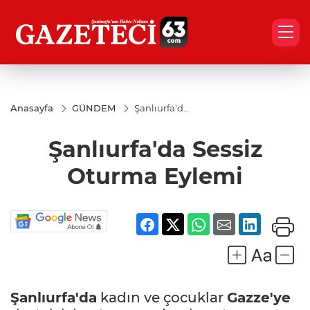
Anasayfa
GÜNDEM
Şanlıurfa'da
Sessiz
Oturma
Şanlıurfa'da Sessiz
Eylemi
Oturma Eylemi
Şanlıurfa'da
kadın ve çocuklar
Gazze'ye