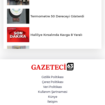
Termometre 50 Dereceyi Gösterdi
Haliliye Kırsalında Kavga 8 Yaralı
Toplu Taşımada Klima Denetimleri
Hikmet Başak’tan Ulaşım Çalışması
Gizlilik Politikası
Çerez Politikası
Veri Politikası
Sezon 18 Ağustos'ta Başlayacak
Kullanım Şartnamesi
Künye
İletişim