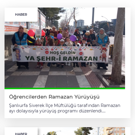
HABER
Öğrencilerden Ramazan Yürüyüşü
Şanlıurfa Siverek İlçe Müftülüğü tarafından Ramazan
ayı dolayısıyla yürüyüş programı düzenlendi.
Programa, müftülüğe bağlı 4-6 yaş Kur’an kursu
öğrencileri ile velileri katıldı. 41 Evler Anaokulu
önünden başlayan program, besmele ile açıldı;
salavatlar, ilahiler ve maniler eşliğinde coşkulu bir
HABER