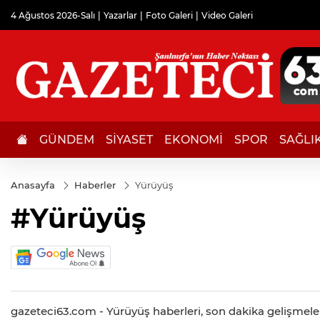
4 Ağustos 2026-Salı
Yazarlar
Foto Galeri
Video Galeri
GÜNDEM
SİYASET
EKONOMİ
SPOR
SAĞLI
Anasayfa
Haberler
Yürüyüş
#Yürüyüş
gazeteci63.com - Yürüyüş haberleri, son dakika gelişmeleri,