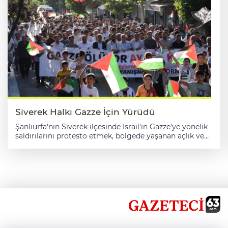
dağılmak istemeyen gruba polis ekipleri tarafından
dağılmaları yönünde uyarı yapıldı. Sınır hattına gitmek
isteyen grubun uyarıya taşlarla karşılık vermesi üzerine
polis, TOMA ve biber gazıyla müdahale etti. Öte yandan
Aydınlar Mahallesi Doğantürk Sokak'taki DEM Parti İlçe
Başkanlığı önünde toplanan bazı kişilerin polis
ekiplerine havai fişek atması üzerine güvenlik güçleri
burada da müdahalede bulundu. Grubu dağıtan ekipler,
7 kişiyi gözaltına aldı.
Siverek Halkı Gazze İçin Yürüdü
Şanlıurfa'nın Siverek ilçesinde İsrail'in Gazze'ye yönelik
saldırılarını protesto etmek, bölgede yaşanan açlık ve
susuzluğa dikkati çekmek amacıyla yürüyüş
düzenlendi. Gazze Dayanışma Platformu'nun çağrısıyla
Kanlıkuyu Parkı'nda toplananlar, Cumhuriyet ve
Hürriyet caddelerinden sloganlar eşliğinde Aksa
Meydanı'na kadar yürüdü. Türk ve Filistin bayraklarının
taşındığı yürüyüşte, "Gazze ölüyor, ayağa kalk" pankartı
açıldı. Platform adına basın açıklamasını okuyan Eğitim
Bir-Sen Siverek temsilcisi Fikret Aslanparçası, Gazze'de
yaşanan drama dikkati çekti. Gazze halkının sistematik
olarak imha edildiğini belirten Aslanparçası, şu ifadeleri