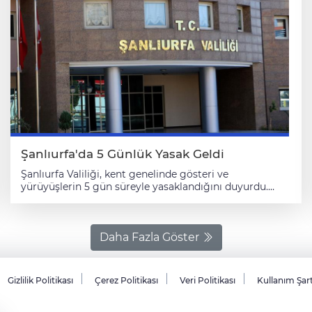
yapısı, bitki örtüsü ve havası harika. Burada yürüyüş
yapmak bizim için çok değerli bir deneyim oldu.
Bölgenin tanıtımı ve aynı zamanda korunması çok şey
kazandırır." dedi. Etkinliğe katılan Sümeyye Karakaş da
Şanlıurfa'dan kanyonun güzelliğini görmek için
geldiklerini belirterek, "Herkes hayran kaldı. Gerçekten
doğa harikası bir yer." değerlendirmesinde bulundu.
Karakaş, kanyonun turizme kazandırılması gerektiğini
dile getirdi.
Şanlıurfa'da 5 Günlük Yasak Geldi
Şanlıurfa Valiliği, kent genelinde gösteri ve
yürüyüşlerin 5 gün süreyle yasaklandığını duyurdu.
Valilikten yapılan açıklamada, 5442 sayılı İl İdaresi
Kanunu'nun 11/C maddesi ve 2911 sayılı Toplantı ve
Gösteri Yürüyüşleri Kanunu'nun 17. ve 19. maddesine
istinaden bazı kararlar alındığı belirtildi. Açıklamada, şu
Daha Fazla Göster
ifadelere yer verildi: "İlimiz sınırları içinde huzur ve
güvenliğin, kişi dokunulmazlığının, tasarrufa müteallik
emniyetin ve kamu esenliğinin sağlanması amacıyla
Gizlilik Politikası
Çerez Politikası
Veri Politikası
Kullanım Şar
Valilik ile kaymakamlık makamlarının uygun göreceği
etkinlikler ve 2559 sayılı Polis Vazife ve Salahiyetleri
Kanunu Ek-1 maddesi kapsamındaki oyun, temsil ve