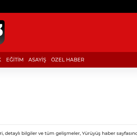
K
EĞİTİM
ASAYİŞ
ÖZEL HABER
 detaylı bilgiler ve tüm gelişmeler, Yürüyüş haber sayfasında