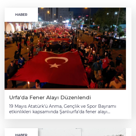
HABER
Urfa'da Fener Alayı Düzenlendi
19 Mayıs Atatürk'ü Anma, Gençlik ve Spor Bayramı
etkinlikleri kapsamında Şanlıurfa’da fener alayı
gerçekleştirildi. Şanlıurfa’da protokol üyelerinin
katılımıyla toplanma merkezi olarak bilinen alanda
başlayan yürüyüş topçu meydanında sona erdi. Haliliye
Belediyesi Mehter Ekibinin öncülüğünde ellerinde
HABER