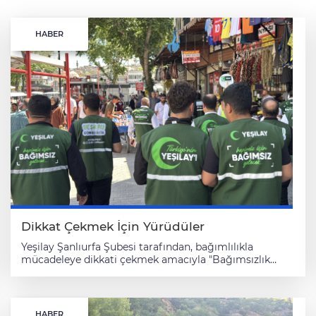
HABER
Dikkat Çekmek İçin Yürüdüler
Yeşilay Şanlıurfa Şubesi tarafından, bağımlılıkla
mücadeleye dikkati çekmek amacıyla "Bağımsızlık
Seferberliği Yürüyüşü" gerçekleştirildi. Şubeden yapılan
açıklamaya göre, Yeşilay Şanlıurfa Şubesi önünde
başlayan yürüyüş, Balıklıgöl yerleşkesindeki Dergah
Camisi'nde sona erdi. Etkinlikte katılımcılar,
HABER