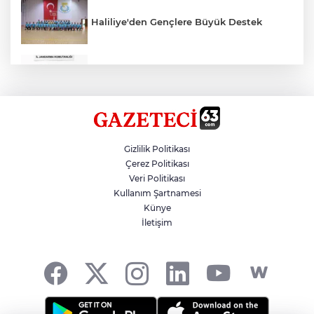
Haliliye'den Gençlere Büyük Destek
Çok Sayıda Ürün Ele Geçirildi
Hikmet Başak’tan Ulaşım Çalışması
Gizlilik Politikası
Çerez Politikası
Veri Politikası
Atatürk Bulvarında Asfalt Yenileniyor
Kullanım Şartnamesi
Künye
İletişim
Gazze'de Soykırım Devam Ediyor