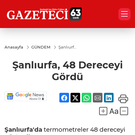
Anasayfa
GÜNDEM
Şanlıurfa,
48
Dereceyi
Şanlıurfa, 48 Dereceyi
Gördü
Gördü
Şanlıurfa'da
termometreler 48 dereceyi