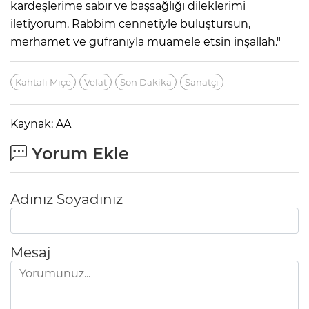
kardeşlerime sabır ve başsağlığı dileklerimi
iletiyorum. Rabbim cennetiyle buluştursun,
merhamet ve gufranıyla muamele etsin inşallah."
Kahtalı Mıçe
Vefat
Son Dakika
Sanatçı
Kaynak: AA
Yorum Ekle
Adınız Soyadınız
Mesaj