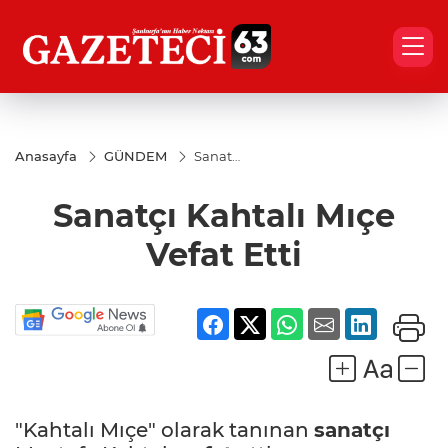
Anasayfa
GÜNDEM
Sanatçı
Kahtalı
Mıçe
Sanatçı Kahtalı Mıçe
Vefat
Etti
Vefat Etti
"Kahtalı Mıçe" olarak tanınan
sanatçı