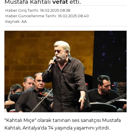
Mustafa Kahtalı
vefat
etti.
Haber Giriş Tarihi: 16.02.2025 08:38
Haber Güncellenme Tarihi: 16.02.2025 08:40
Kaynak: AA
"Kahtalı Mıçe" olarak tanınan ses sanatçısı Mustafa
Kahtalı, Antalya'da 74 yaşında yaşamını yitirdi.