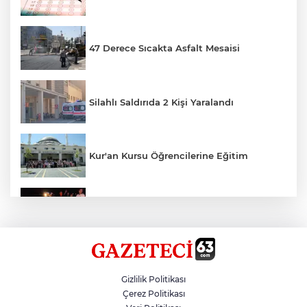
47 Derece Sıcakta Asfalt Mesaisi
Silahlı Saldırıda 2 Kişi Yaralandı
Kur'an Kursu Öğrencilerine Eğitim
Otomobil Eşeğe Çarptı 4 Yaralı
Siverek’te Mahmut Gülel Dönemi
Gizlilik Politikası
Çerez Politikası