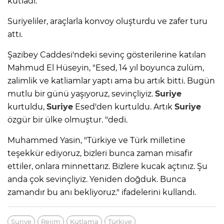
kutladı.
Suriyeliler, araçlarla konvoy oluşturdu ve zafer turu
attı.
Şazibey Caddesi'ndeki sevinç gösterilerine katılan
Mahmud El Hüseyin, "Esed, 14 yıl boyunca zulüm,
zalimlik ve katliamlar yaptı ama bu artık bitti. Bugün
mutlu bir günü yaşıyoruz, sevinçliyiz.
Suriye
kurtuldu,
Suriye
Esed'den kurtuldu. Artık
Suriye
özgür bir ülke olmuştur. "dedi.
Muhammed Yasin, "Türkiye ve Türk milletine
teşekkür ediyoruz, bizleri bunca zaman misafir
ettiler, onlara minnettarız. Bizlere kucak açtınız. Şu
anda çok sevinçliyiz. Yeniden doğduk. Bunca
zamandır bu anı bekliyoruz." ifadelerini kullandı.
Suriye
Rejim
Kutlama
Türkiye