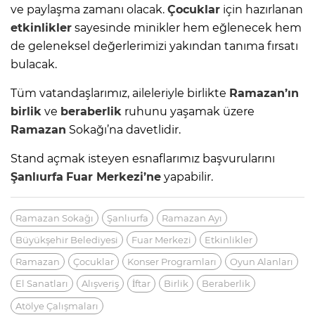
ve paylaşma zamanı olacak.
Çocuklar
için hazırlanan
etkinlikler
sayesinde minikler hem eğlenecek hem
de geleneksel değerlerimizi yakından tanıma fırsatı
bulacak.
Tüm vatandaşlarımız, aileleriyle birlikte
Ramazan’ın
birlik
ve
beraberlik
ruhunu yaşamak üzere
Ramazan
Sokağı’na davetlidir.
Stand açmak isteyen esnaflarımız başvurularını
Şanlıurfa
Fuar Merkezi’ne
yapabilir.
Ramazan Sokağı
Şanlıurfa
Ramazan Ayı
Büyükşehir Belediyesi
Fuar Merkezi
Etkinlikler
Ramazan
Çocuklar
Konser Programları
Oyun Alanları
El Sanatları
Alışveriş
İftar
Birlik
Beraberlik
Atölye Çalışmaları