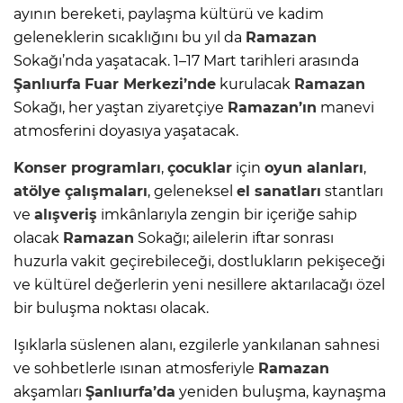
ayının bereketi, paylaşma kültürü ve kadim
geleneklerin sıcaklığını bu yıl da
Ramazan
Sokağı’nda yaşatacak. 1–17 Mart tarihleri arasında
Şanlıurfa
Fuar Merkezi’nde
kurulacak
Ramazan
Sokağı, her yaştan ziyaretçiye
Ramazan’ın
manevi
atmosferini doyasıya yaşatacak.
Konser programları
,
çocuklar
için
oyun alanları
,
atölye çalışmaları
, geleneksel
el sanatları
stantları
ve
alışveriş
imkânlarıyla zengin bir içeriğe sahip
olacak
Ramazan
Sokağı; ailelerin iftar sonrası
huzurla vakit geçirebileceği, dostlukların pekişeceği
ve kültürel değerlerin yeni nesillere aktarılacağı özel
bir buluşma noktası olacak.
Işıklarla süslenen alanı, ezgilerle yankılanan sahnesi
ve sohbetlerle ısınan atmosferiyle
Ramazan
akşamları
Şanlıurfa’da
yeniden buluşma, kaynaşma