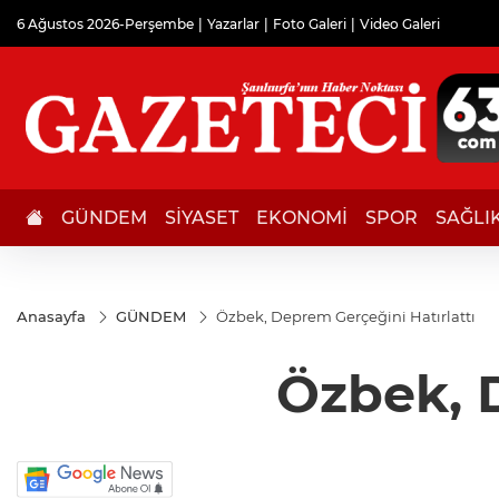
6 Ağustos 2026-Perşembe
Yazarlar
Foto Galeri
Video Galeri
GÜNDEM
SİYASET
EKONOMİ
SPOR
SAĞLI
Anasayfa
GÜNDEM
Özbek, Deprem Gerçeğini Hatırlattı
Özbek, D