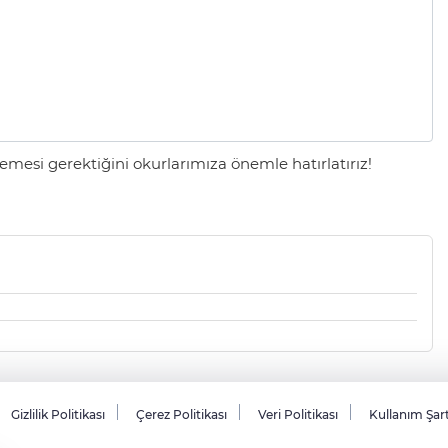
mesi gerektiğini okurlarımıza önemle hatırlatırız!
Gizlilik Politikası
Çerez Politikası
Veri Politikası
Kullanım Şar