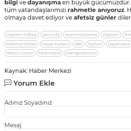
bilgi
ve
dayanışma
en büyük gücümüzdür. 
tüm vatandaşlarımızı
rahmetle anıyoruz
. 
olmaya davet ediyor ve
afetsiz günler
diler
Deprem Haftası
Şanlıurfa
Arama Kurtarma
Deprem
İh
Mahmut Özbek
Hayat Kurtarır
Afet
Toplum
Dayanışma
Afetsiz Günler
Farkındalık
Hemşerilerimiz
Kaynak: Haber Merkezi
Yorum Ekle
Adınız Soyadınız
Mesaj