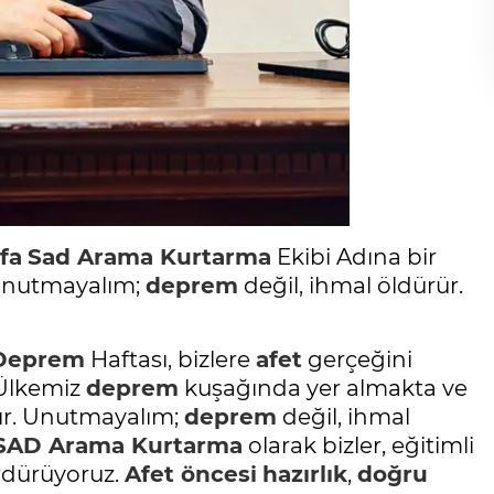
fa
Sad
Arama Kurtarma
Ekibi Adına bir
“Unutmayalım;
deprem
değil, ihmal öldürür.
Deprem
Haftası, bizlere
afet
gerçeğini
. Ülkemiz
deprem
kuşağında yer almakta ve
ır. Unutmayalım;
deprem
değil, ihmal
SAD
Arama Kurtarma
olarak bizler, eğitimli
ürdürüyoruz.
Afet
öncesi
hazırlık
,
doğru