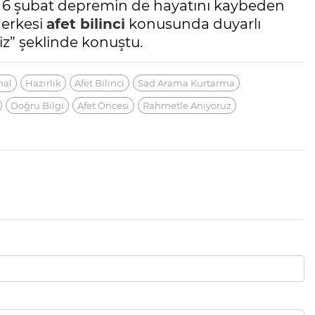
6 şubat depremin de hayatını kaybeden
Herkesi
afet
bilinci
konusunda duyarlı
iz” şeklinde konuştu.
mal
Hazırlık
Afet Bilinci
Sad Arama Kurtarma
Doğru Bilgi
Afet Öncesi
Rahmetle Anıyoruz