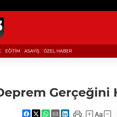
K
EĞİTİM
ASAYİŞ
ÖZEL HABER
eprem Gerçeğini H