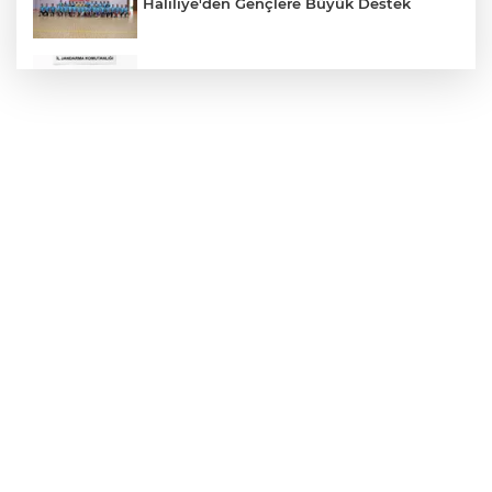
Haliliye'den Gençlere Büyük Destek
Çok Sayıda Ürün Ele Geçirildi
Hikmet Başak’tan Ulaşım Çalışması
Atatürk Bulvarında Asfalt Yenileniyor
Gazze'de Soykırım Devam Ediyor