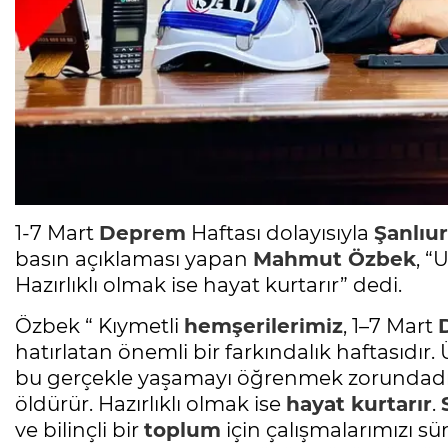
1-7 Mart
Deprem
Haftası dolayısıyla
Şanlıur
basın açıklaması yapan
Mahmut Özbek
, 
Hazırlıklı olmak ise hayat kurtarır” dedi.
Özbek “ Kıymetli
hemşerilerimiz
, 1–7 Mart
hatırlatan önemli bir farkındalık haftasıdır
bu gerçekle yaşamayı öğrenmek zorundad
öldürür. Hazırlıklı olmak ise
hayat kurtarır
.
ve bilinçli bir
toplum
için çalışmalarımızı s