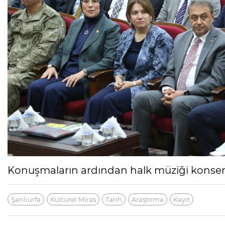
Konuşmaların ardından halk müziği konseri 
Şanlıurfa
Kültürel Miras
Tarih
Araştırma
Kayıt