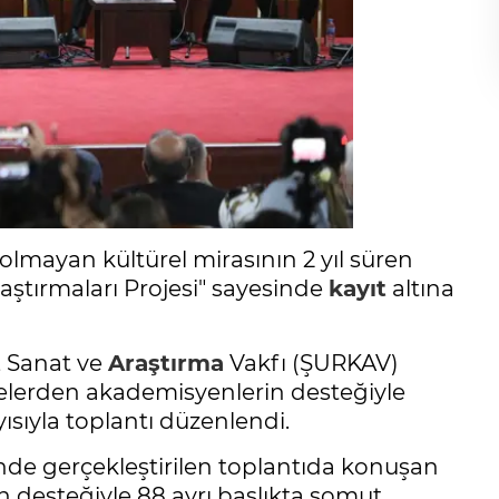
olmayan kültürel mirasının 2 yıl süren
aştırmaları Projesi" sayesinde
kayıt
altına
, Sanat ve
Araştırma
Vakfı (ŞURKAV)
sitelerden akademisyenlerin desteğiyle
ıyla toplantı düzenlendi.
nde gerçekleştirilen toplantıda konuşan
n desteğiyle 88 ayrı başlıkta somut