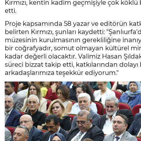
Kırmızı, kentin kadim geçmişiyle çok köklü 
etti.
Proje kapsamında 58 yazar ve editörün katkısıy
belirten Kırmızı, şunları kaydetti: "Şanlıurf
müzesinin kurulmasının gerekliliğine inanı
bir coğrafyadır, somut olmayan kültürel mi
kadar değerli olacaktır. Valimiz Hasan Şıld
süreci bizzat takip etti, katkılarından dola
arkadaşlarımıza teşekkür ediyorum."