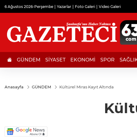
6 Ağustos 2026-Perşembe
Yazarlar
Foto Galeri
Video Galeri
GÜNDEM
SİYASET
EKONOMİ
SPOR
SAĞLI
Anasayfa
GÜNDEM
Kültürel Miras Kayıt Altında
Kült