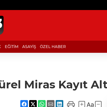
K
EĞİTİM
ASAYİŞ
ÖZEL HABER
ürel Miras Kayıt Al