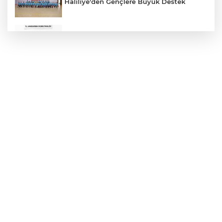
Haliliye'den Gençlere Büyük Destek
Çok Sayıda Ürün Ele Geçirildi
Hikmet Başak’tan Ulaşım Çalışması
Atatürk Bulvarında Asfalt Yenileniyor
Gazze'de Soykırım Devam Ediyor