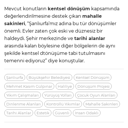
Mevcut konutların
kentsel dönüşüm
kapsamında
değerlendirilmesine destek çıkan
mahalle
sakinleri
, “Şanlıurfa’mız adına bu tür dönüşümler
önemli. Evler zaten çok eski ve düznesiz bir
haldeydi. Şehir merkezinde ve
tarihi alanlar
arasında kalan böylesine diğer bölgelerin de aynı
şekilde kentsel dtönüşüme tabi tutulmasını
temenni ediyoruz” diye konuştular.
Şanlıurfa
Büyükşehir Belediyesi
Kentsel Dönüşüm
Mehmet Kasım Gülpınar
Haliliye
Dönüşüm Projesi
Yıkım Çalışmaları
Yürüyüş Yolları
Çocuk Oyun Alanları
Dinlenme Alanları
Kontrollü Yıkımlar
Mahalle Sakinleri
Tarihi Alanlar
Estetik
Güvenli
Insan Odaklı