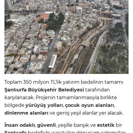
Toplam 350 milyon TL’lik yatırım bedelinin tamamı
Şanlıurfa
Büyükşehir Belediyesi
tarafından
karşılanacak. Projenin tamamlanmasıyla birlikte
bölgede
yürüyüş yolları
,
çocuk oyun alanları
,
dinlenme alanları
ve geniş yeşil alanlar yer alacak.
İnsan odaklı
,
güvenli
, yeşille barışık ve
estetik
bir
Şanlıurfa
hedefiyle yürütülen dönüşüm çalışmaları