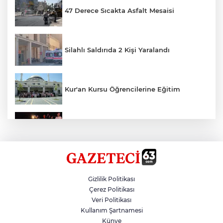
47 Derece Sıcakta Asfalt Mesaisi
Silahlı Saldırıda 2 Kişi Yaralandı
Kur'an Kursu Öğrencilerine Eğitim
Otomobil Eşeğe Çarptı 4 Yaralı
Siverek’te Mahmut Gülel Dönemi
Gizlilik Politikası
Çerez Politikası
Veri Politikası
Filistin Konvoyuna Coşkulu Karşılama
Kullanım Şartnamesi
Künye