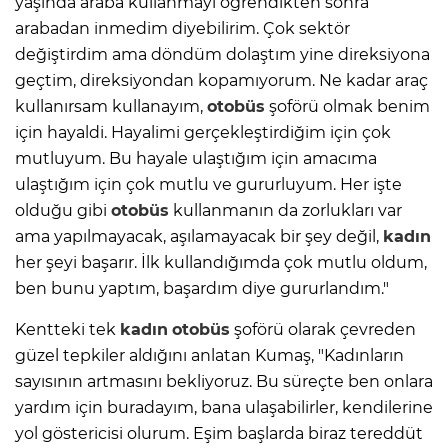
yaşında araba kullanmayı öğrendikten sonra
arabadan inmedim diyebilirim. Çok sektör
değiştirdim ama döndüm dolaştım yine direksiyona
geçtim, direksiyondan kopamıyorum. Ne kadar araç
kullanırsam kullanayım,
otobüs
şoförü olmak benim
için hayaldi. Hayalimi gerçekleştirdiğim için çok
mutluyum. Bu hayale ulaştığım için amacıma
ulaştığım için çok mutlu ve gururluyum. Her işte
olduğu gibi
otobüs
kullanmanın da zorlukları var
ama yapılmayacak, aşılamayacak bir şey değil,
kadın
her şeyi başarır. İlk kullandığımda çok mutlu oldum,
ben bunu yaptım, başardım diye gururlandım."
Kentteki tek
kadın
otobüs
şoförü olarak çevreden
güzel tepkiler aldığını anlatan Kumaş, "Kadınların
sayısının artmasını bekliyoruz. Bu süreçte ben onlara
yardım için buradayım, bana ulaşabilirler, kendilerine
yol göstericisi olurum. Eşim başlarda biraz tereddüt