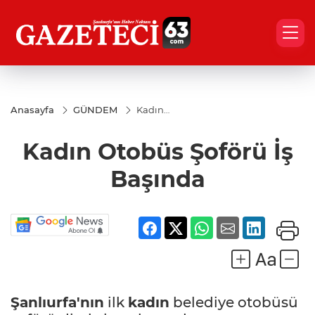
Anasayfa
GÜNDEM
Kadın
Otobüs
Şoförü
Kadın Otobüs Şoförü İş
İş
Başında
Başında
Şanlıurfa'nın
ilk
kadın
belediye otobüsü