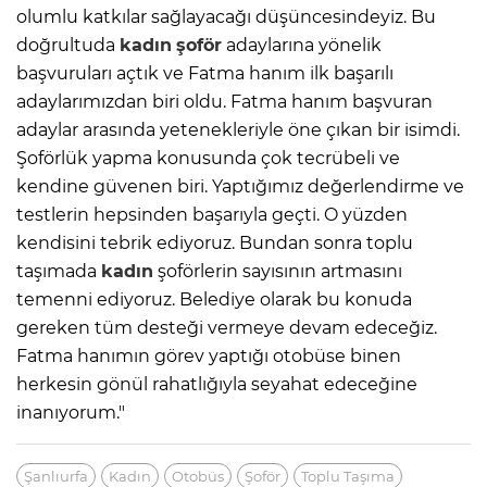
olumlu katkılar sağlayacağı düşüncesindeyiz. Bu
doğrultuda
kadın
şoför
adaylarına yönelik
başvuruları açtık ve Fatma hanım ilk başarılı
adaylarımızdan biri oldu. Fatma hanım başvuran
adaylar arasında yetenekleriyle öne çıkan bir isimdi.
Şoförlük yapma konusunda çok tecrübeli ve
kendine güvenen biri. Yaptığımız değerlendirme ve
testlerin hepsinden başarıyla geçti. O yüzden
kendisini tebrik ediyoruz. Bundan sonra toplu
taşımada
kadın
şoförlerin sayısının artmasını
temenni ediyoruz. Belediye olarak bu konuda
gereken tüm desteği vermeye devam edeceğiz.
Fatma hanımın görev yaptığı otobüse binen
herkesin gönül rahatlığıyla seyahat edeceğine
inanıyorum."
Şanlıurfa
Kadın
Otobüs
Şoför
Toplu Taşıma