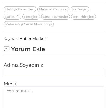
Haliliye Belediyesi
Mehmet Canpolat
Kar Yağışı
Şanlıurfa
Fen İşleri
Kırsal Hizmetler
Temizlik İşleri
Meteoroloji Genel Müdürlüğü
Kaynak: Haber Merkezi
Yorum Ekle
Adınız Soyadınız
Mesaj