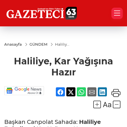
Anasayfa
GÜNDEM
Haliliye,
Kar
Yağışına
Haliliye, Kar Yağışına
Hazır
Hazır
Başkan Canpolat Sahada:
Haliliye