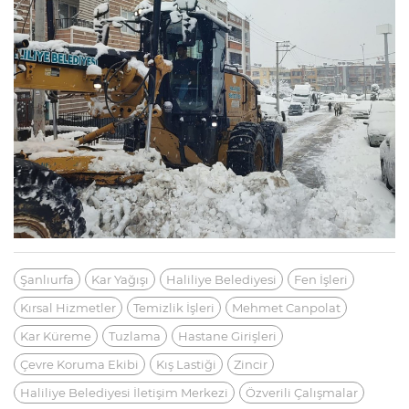
Şanlıurfa
Kar Yağışı
Haliliye Belediyesi
Fen İşleri
Kırsal Hizmetler
Temizlik İşleri
Mehmet Canpolat
Kar Küreme
Tuzlama
Hastane Girişleri
Çevre Koruma Ekibi
Kış Lastiği
Zincir
Haliliye Belediyesi İletişim Merkezi
Özverili Çalışmalar