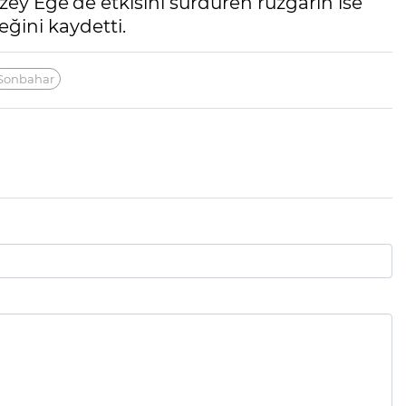
ey Ege'de etkisini sürdüren rüzgarın ise
ğini kaydetti.
Sonbahar