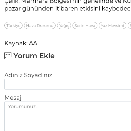
Çelik, Marmara Bölgesi'nin genelinde ve Kuz
pazar gününden itibaren etkisini kaybedece
Türkiye
Hava Durumu
Yağış
Serin Hava
Yaz Mevsimi
Kaynak: AA
Yorum Ekle
Adınız Soyadınız
Mesaj