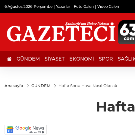
6 Ağustos 2026-Perşembe
Yazarlar
Foto Galeri
Video Galeri
GÜNDEM
SİYASET
EKONOMİ
SPOR
SAĞLI
Anasayfa
GÜNDEM
Hafta Sonu Hava Nasıl Olacak
Hafta