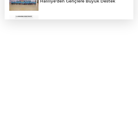
Haliliye'den Gençlere Büyük Destek
Çok Sayıda Ürün Ele Geçirildi
Hikmet Başak’tan Ulaşım Çalışması
Atatürk Bulvarında Asfalt Yenileniyor
Gazze'de Soykırım Devam Ediyor