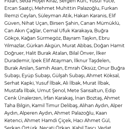
Fidan, Seda Hoşel Kiraz, Sergen Kurt, Yusuf Yüce,
Ercan Saatçi, Mehmet Muhittin Palazoğlu, Furkan
Remzi Ceylan, Süleyman Atik, Hakan Karanis, Elif
Güven, Nihat Uçan, Birsen Şahin, Canan Mümüklü,
Can Akın Çağlar, Cemal Ufuk Karakaya, Buğra
Gökçe, Kağan Sürmegöz, Bayram Taşkın, Ebru
Yılmazlar, Gürkan Akgün, Murat Abbas, Doğan Hamit
Doğruer, Halit Burak Atalan, Bilal Önver, İlker
Durademir, İpek Elif Atayman, İlknur Taşdelen,
Burak Arslan, Samih Asan, Emrah Öksüz, Onur Buğra
Subaşı, Eyüp Subaşı, Gülşah Subaşı, Ahmet Köksal,
Serhat Kapki, Yusuf İlbak, Ali İlbak, Murat İlbak,
Mustafa İlbak, Umut Şenol, Mete Sarısaltun, Edip
Cenk Ünalerzen, İrfan Karakaş, İnan Boztaş, Ahmet
Taha Bilgin, Kamil Timur Delibaş, Alihan Aydın, Alper
Aydın, Alperen Aydın, Ahmet Palazoğlu, Kaan
Ketenci, Ahmet Hamdi Çiçek, Hacı Ahmet Gül,
Serkan Öztürk, Necati Özkan, Kabil Taşçı, Vedat