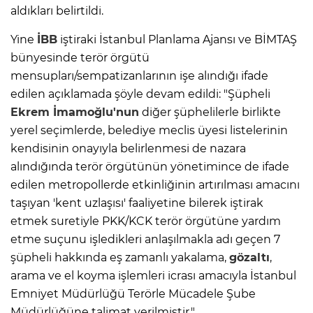
aldıkları belirtildi.
Yine
İBB
iştiraki İstanbul Planlama Ajansı ve BİMTAŞ
bünyesinde terör örgütü
mensupları/sempatizanlarının işe alındığı ifade
edilen açıklamada şöyle devam edildi: "Şüpheli
Ekrem İmamoğlu'nun
diğer şüphelilerle birlikte
yerel seçimlerde, belediye meclis üyesi listelerinin
kendisinin onayıyla belirlenmesi de nazara
alındığında terör örgütünün yönetimince de ifade
edilen metropollerde etkinliğinin artırılması amacını
taşıyan 'kent uzlaşısı' faaliyetine bilerek iştirak
etmek suretiyle PKK/KCK terör örgütüne yardım
etme suçunu işledikleri anlaşılmakla adı geçen 7
şüpheli hakkında eş zamanlı yakalama,
gözaltı
,
arama ve el koyma işlemleri icrası amacıyla İstanbul
Emniyet Müdürlüğü Terörle Mücadele Şube
Müdürlüğüne talimat verilmiştir."