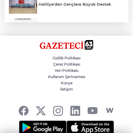
Haliliye'den Gençlere Büyük Destek
Çok Sayıda Ürün Ele Geçirildi
Hikmet Başak’tan Ulaşım Çalışması
Gizlilik Politikası
Çerez Politikası
Veri Politikası
Atatürk Bulvarında Asfalt Yenileniyor
Kullanım Şartnamesi
Künye
İletişim
Gazze'de Soykırım Devam Ediyor