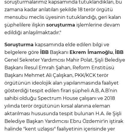
soruşturmalarımız kapsamında tutuklandıkları, bu
zamana kadar anlatılan şekilde 18 terör örgütü
mensubu meclis üyesinin tutuklandığı, geri kalan
şüphelilere ilişkin
soruşturma
işlemlerine devam
edildiği anlaşılmaktadır."
Soruşturma
kapsamında elde edilen bilgi ve
belgelere göre
İBB
Başkanı
Ekrem İmamoğlu
,
İBB
Genel Sekreter Yardımcısı Mahir Polat, Şişli Belediye
Başkanı Resul Emrah Şahan, Reform Enstitüsü
Başkanı Mehmet Ali Çalışkan, PKK/KCK terör
örgütünün ideolojik alan yapılanmasında faaliyet
gösterdiği tespit edilen firari şüpheli A.B, A.B’nin
sahibi olduğu Spectrum House çalışanı ve 2018
yılında terör örgütünün kırsal alanına eleman
aktarılması hususunda tespit bulunan H.A. ile Şişli
Belediye Başkan Yardımcısı Ebru Özdemir'in iştirak
halinde "kent uzlaşısı" faaliyetinin içerisinde yer