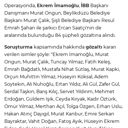
Operasyonda,
Ekrem İmamoğlu
,
İBB
Başkanı
Danışmanı Murat Ongun, Beylikdüzü Belediye
Başkanı Murat Çalık, Şişli Belediye Başkanı Resul
Emrah Şahan ile şarkıcı Ercan Saatçi'nin de
aralarında bulunduğu 84 şüpheli gözaltına alındı.
Soruşturma
kapsamında hakkında
gözaltı
kararı
verilen isimler şöyle: "Ekrem İmamoğlu, Murat
Ongun, Murat Çalık, Tuncay Yılmaz, Fatih Keleş,
Emrah Bağdatlı, Mustafa Nihat Sütlaş, Murat Kapki,
Orçun Muhittin Yılmaz, Hüseyin Köksal, Adem
Soytekin, Ali Nuhoğlu, Ertan Yıldız, Ali Gül, Zafer Gül,
Serdal Taşkın, Barış Kılıç, Servet Yıldırım, Mehmet
Erdoğan, Güldem Işık, Ceyda Kıryak, Kadir Öztürk,
Ömür Yılmaz, Merthan Açıl, Tolga Özgen, Erhan Uslu,
Hakan Atınç Dayıgil, Murat Kanbur, Emre Serkan
Bayraktar, Vahit Doğan, Fatoş Ayık, Hüseyin Ekrem