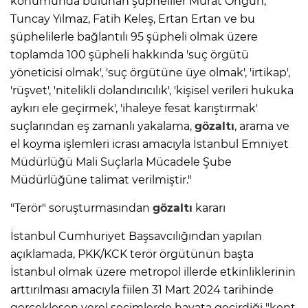
konumunda bulunan şüpheliler Murat Ongun,
Tuncay Yılmaz, Fatih Keleş, Ertan Ertan ve bu
şüphelilerle bağlantılı 95 şüpheli olmak üzere
toplamda 100 şüpheli hakkında 'suç örgütü
yöneticisi olmak', 'suç örgütüne üye olmak', 'irtikap',
'rüşvet', 'nitelikli dolandırıcılık', 'kişisel verileri hukuka
aykırı ele geçirmek', 'ihaleye fesat karıştırmak'
suçlarından eş zamanlı yakalama,
gözaltı
, arama ve
el koyma işlemleri icrası amacıyla İstanbul Emniyet
Müdürlüğü Mali Suçlarla Mücadele Şube
Müdürlüğüne talimat verilmiştir."
"Terör" soruşturmasından
gözaltı
kararı
İstanbul Cumhuriyet Başsavcılığından yapılan
açıklamada, PKK/KCK terör örgütünün başta
İstanbul olmak üzere metropol illerde etkinliklerinin
arttırılması amacıyla fiilen 31 Mart 2024 tarihinde
gerçekleşen yerel seçimlerde hayata geçirdiği "kent