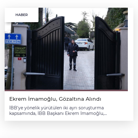
HABER
Ekrem İmamoğlu, Gözaltına Alındı
İBB'ye yönelik yürütülen iki ayrı soruşturma kapsamında, İBB Başkanı Ekrem İmamoğlu, Beylikdüzü Belediye Başkanı Murat Çalık, Şişli Belediye Başkanı Resul Emrah Şahan ve şarkıcı Ercan Saatçi'nin de aralarında bulunduğu 84 şüpheli gözaltına alındı. İstanbul Cumhuriyet Başsavcılığından yapılan yazılı açıklamada, CHP'deki "para sayma" görüntülerine ilişkin soruşturma kapsamında ifade veren tanıkların "İstanbul Büyükşehir Belediye Başkanı İmamoğlu ile çok sayıda kişinin iş adamlarını para vermeye zorladıkları, bazı iş adamları ile hareket ederek haksız kazanç sağladıkları, piyon kişiler üzerinden alım satımlar yaparak suçtan elde ettikleri parayı akladıkları para transfer ve tahsilinde 'gizli kasa' diye tabir edilen sivil kişileri kullandıkları" yönündeki beyanlarına ilişkin alınan rapor sonrası soruşturma başlatıldığı bildirildi. Soruşturmada, İmamoğlu'nun suç örgütü elebaşı olduğu, Beylikdüzü Belediye Başkanlığı döneminden itibaren yanında bulunan ve kendisine bağlı kişileri İBB Başkanı olduktan sonra Büyükşehir Belediyesinin birimlerinin ve iştiraklerinin başına getirdiği kaydedilen açıklamada, suç örgütünün devamını sağlamak maksadıyla kendi alt yapılanmalarını oluşturan şüphelilerin, birçok belediye iştirakinde usulsüz ihalelerle "ihaleye fesat karıştırma", "nitelikli dolandırıcılık", "kişisel verileri hukuka aykırı ele geçirme", "rüşvet" ve "irtikap" suçlarını örgütlü bir şekilde işlediklerinin tespit edildiği aktarıldı. Açıklamada, "Örgüt üyelerinin hem kendi üzerlerine hem de SGK'li çalışanlarının üzerlerine kurdukları şirketlerle Büyükşehir Belediyesi iştirakleri olan Medya AŞ, Kültür AŞ'nin hizmet alımı nitelikli işlerine yüksek fiyatlı teklifler vererek sonuç fiyatı kendilerinin belirlemesi suretiyle ederlerinin çok üzerinde işler aldıkları, aldıkları işlerin bir çoğunun tamamlanmadıkları, bir kısmının ise hayali işler olduğu, naylon fatura düzenlemek suretiyle akladıkları paraları kişisel zenginleşmelerinin yanı sıra suç örgütünün faaliyetleri doğrultusunca kullandıkları anlaşılmıştır." ifadelerine yer verildi. Açıklamada, şüphelilerin İstanbul'da yaşayan vatandaşların kişisel verilerini hukuka aykırı şekilde elde ederek örgütün devamlılığı için kullandıkları, Medya AŞ, Kültür AŞ, KİPTAŞ, İSFALT firmalarından ihale alan örgüt üyelerinin belediyeden aldıkları ilk avans ödemeleriyle ya İmamoğlu'na ait inşaatlara para aktardıkları ya da şirketlerine mal devri yaptıklarının anlaşıldığı kaydedildi. Büyükşehir Belediyesinden açık ihaleler neticesinde iş alan iş adamlarının ödemelerinin yapılmadığının belirlendiği aktarılan açıklamada, şöyle devam edildi: "Tehdit yoluyla elden temin edilen paralar sonrasında ödemelerin yapıldığı, halihazırda aktif olan birçok iş yerinden rüşvet talep edildiği, kabul etmeyen mağdurlar hakkında belediye encümenlerinden aldırılan kararla zorla para alınmaya çalışıldığı anlaşılmıştır. Şüphelilerin, 'rüşvet' ve 'irtikap' suçlarıyla elde ettikleri gayrimenkulleri örgüt kasası olarak kullanılan iş adamlarının üzerine alındığı MASAK raporları, vergi uzman incelemeleri, tanık beyanları ve diğer delillerle tespit edilmiştir. Bu kapsamda suç örgütü elebaşı olduğu belirlenen şüpheli Ekrem İmamoğlu ile örgüt yöneticisi konumunda bulunan şüpheliler Murat Ongun, Tuncay Yılmaz, Fatih Keleş, Ertan Ertan ve bu şüphelilerle bağlantılı 95 şüpheli olmak üzere toplamda 100 şüpheli hakkında 'suç örgütü yöneticisi olmak', 'suç örgütüne üye olmak', 'irtikap', 'rüşvet', 'nitelikli dolandırıcılık', 'kişisel verileri hukuka aykırı ele geçirmek', 'ihaleye fesat karıştırmak' suçlarından eş zamanlı yakalama, gözaltı, arama ve el koyma işlemleri icrası amacıyla İstanbul Emniyet Müdürlüğü Mali Suçlarla Mücadele Şube Müdürlüğüne talimat verilmiştir." "Terör" soruşturmasından gözaltı kararı İstanbul Cumhuriyet Başsavcılığından yapılan açıklamada, PKK/KCK terör örgütünün başta İstanbul olmak üzere metropol illerde etkinliklerinin arttırılması amacıyla fiilen 31 Mart 2024 tarihinde gerçekleşen yerel seçimlerde hayata geçirdiği "kent uzlaşısı" faaliyetiyle ilgili olarak terör örgütü elebaşlarından Cemil Bayık ve Mustafa Karasu'nun seçim öncesinde görüş ve talimatlarını terör örgütüne müzahir medya aracılığıyla ilettiği aktarıldı. İstanbul yerel seçimleri için İBB Başkanı Ekrem İmamoğlu'nun "kent uzlaşısı" temelinde terör örgütünün Halkların Demokratik Kongresi (HDK) çatı yapılanmasıyla ittifak yapıldığına dair tespitlerin terör örgütüne müzahir medya tarafından duyurulduğu belirtilen açıklamada, başta İstanbul olmak üzere birçok ilde HDK mensuplarına yönelik eş zamanlı yakalama ve gözaltı işlemlerinin yapıldığı, soruşturmaların da halen devam ettiği kaydedildi. Açıklamada, belirtilen tespitler üzerine CHP kontenjanından seçilen belediye meclis üyeleri ile atanan belediye başkan yardımcıları incelendiğinde bir kısmının terör örgütü ile iltisakları bulunduğuna işaret edilen açıklamada, şu ifadelere yer verildi: "31 Mart 2024 tarihli yerel seçimden yalnızca birkaç gün önce CHP'ye üye kaydı yaptırdıkları, bugüne kadar İstanbul ili muhtelif ilçelerinde CHP kontenjanından seçilen belediye meclis üyeleri ile atanan belediye başkan yardımcılarından Ataşehir ve Kartal Belediye Başkan Yardımcıları ile 8 İBB meclis üyesi olmak üzere toplam 10'unun HDK verilerinde geçtiği ve örgüt mensupları olduklarının tespiti ile soruşturmalarımız kapsamında gözaltına alındıkları ve tutuklandıkları, bu şahıslar dışında 8 belediye meclis üyesinin HDK haricinde terör örgütüne dair başkaca irtibatlarına binaen soruşturmalarımız kapsamında tutuklandıkları, bu zamana kadar anlatılan şekilde 18 terör örgütü mensubu meclis üyesinin tutuklandığı, geri kalan şüphelilere ilişkin soruşturma işlemlerine devam edildiği anlaşılmaktadır." Soruşturma kapsamında elde edilen bilgi ve belgelere göre İBB Başkanı Ekrem İmamoğlu, İBB Genel Sekreter Yardımcısı Mahir Polat, Şişli Belediye Başkanı Resul Emrah Şahan, Reform Enstitüsü Başkanı Mehmet Ali Çalışkan, PKK/KCK terör örgütünün ideolojik alan yapılanmasında faaliyet gösterdiği tespit edilen firari şüpheli A.B, A.B’nin sahibi olduğu Spectrum House çalışanı ve 2018 yılında terör örgütünün kırsal alanına eleman aktarılması hususunda tespit bulunan H.A. ile Şişli Belediye Başkan Yardımcısı Ebru Özdemir'in iştirak halinde "kent uzlaşısı" faaliyetinin içerisinde yer aldıkları belirtildi. Yine İBB iştiraki İstanbul Planlama Ajansı ve BİMTAŞ bünyesinde terör örgütü mensupları/sempatizanlarının işe alındığı ifade edilen açıklamada şöyle devam edildi: "Şüpheli Ekrem İmamoğlu'nun diğer şüphelilerle birlikte yerel seçimlerde, belediye meclis üyesi listelerinin kendisinin onayıyla belirlenmesi de nazara alındığında terör örgütünün yönetimince de ifade edilen metropollerde etkinliğinin artırılması amacını taşıyan 'kent uzlaşısı' faaliyetine bilerek iştirak etmek suretiyle PKK/KCK terör örgütüne yardım etme suçunu işledikleri anlaşılmakla adı geçen 7 şüpheli hakkında eş zamanlı yakalama, gözaltı, arama ve el koyma işlemleri icrası amacıyla İstanbul Emniyet Müdürlüğü Terörle Mücadele Şube Müdürlüğüne talimat verilmiştir." 84 şüpheli gözaltına alındı Gözaltı kararları üzerine harekete geçen emniyet güçlerince şüphelileri yakalamaya yönelik operasyon devam ediyor. Operasyonda, Ekrem İmamoğlu, İBB Başkanı Danışmanı Murat Ongun, Beylikdüzü Belediye Başkanı Murat Çalık, Şişli Belediye Başkanı Resul Emrah Şahan ile şarkıcı Ercan Saatçi'nin de aralarında bulunduğu 84 şüpheli gözaltına alındı. Soruşturma kapsamında hakkında gözaltı kararı verilen isimler şöyle: "Ekrem İmamoğlu, Murat Ongun, Murat Çalık, Tuncay Yılmaz, Fatih Keleş, Emrah Bağdatlı, Mustafa Nihat Sütlaş, Murat Kapki, Orçun Muhittin Yılmaz, Hüseyin Köksal, Adem Soytekin, Ali Nuhoğlu, Ertan Yıldız, Ali Gül, Zafer Gül, Serdal Taşkın, Barış Kılıç, Servet Yıldırım, Mehmet Erdoğan, Güldem Işık, Ceyda Kıryak, Kadir Öztürk, Ömür Yılmaz, Merthan Açıl, Tolga Özgen, Erhan Uslu, Hakan Atınç Dayıgil, Murat Kanbur, Emre Serkan Bayraktar, Vahit Doğan, Fatoş Ayık, Hüseyin Ekrem Fidan, Seda Hoşel Kiraz, Sergen Kurt, Yusuf Yüce, Ercan Saatçi, Mehmet Muhittin Palazoğlu, Furkan Remzi Ceylan, Süleyman Atik, Hakan Karanis, Elif Güven, Nihat Uçan, Birsen Şahin, Canan Mümüklü, Can Akın Çağlar, Cemal Ufuk Karakaya, Buğra Gökçe, Kağan Sürmegöz, Bayram Taşkın, Ebru Yılmazlar, Gürkan Akgün, Murat Abbas, Doğan Hamit Doğruer, Halit Burak Atalan, Bilal Önver, İlker Durademir, İpek Elif Atayman, İlknur Taşdelen, Burak Arslan, Samih Asan, Emrah Öksüz, Onur Buğra Subaşı, Eyüp Subaşı, Gülşah Subaşı, Ahmet Köksal, Serhat Kapki, Yusuf İlbak, Ali İlbak, Murat İlbak, Mustafa İlbak, Umut Şenol, Mete Sarısaltun, Edip Cenk Ünalerzen, İrfan Karakaş, İnan Boztaş, Ahmet Taha Bilgin, Kamil Timur Delibaş, Alihan Aydın, Alper Aydın, Alperen Aydın, Ahmet Palazoğlu, Kaan Ketenci, Ahmet Hamdi Çiçek, Hacı Ahmet Gül, Serkan Öztürk, Necati Özkan, Kabil Taşçı, Vedat Şahin, Serdar Haydanlı, Yaşar Çeri, Emin Ferhat Ertek, Harun Cengiz Beğenmez, Hasan Öçsoy, Ahmet Çiçek, Adem Tuncay, Rauf Cem Istıranca, Ömer Gürsoy, Uğurhan Atma, Özge Bağdatlı, Fatoş Pınar Türker." Soruşturma kapsamında gözaltına alınan İmamoğlu ve bazı şüphelilerin sağlık kontrolü İstanbul Emniyet Müdürlüğü Vatan Yerleşkesi'nin yakınında bulunan İstanbul Tıp Fakültesi ek binasında, 2 adli tıp uzmanı ve 1 adli tıp teknisyenince gerçekleştirildi. Bazı şüphelilerin de kontrollerinin çevre hastanelerde yapıldığı öğrenildi. Ekrem İmamoğlu, İBB Başkanı Danışmanı Murat Ongun, Beylikdüzü Belediye Başkanı Murat Çalık, Şişli Belediye Başkanı Resul Emrah Şahan ile şarkıcı Ercan Saatçi'nin de aralarında bulunduğu 84 zanlının emniyetteki işlemleri başladı. Ekiplerin, 22 şüpheliyi ise yakalama çalışmaları sürüyor. İBB'den açıklama Öte yandan, İBB tarafından soruşturmaya ilişkin yapılan yazılı açıklamada, bugün ülke adına üzücü bir sürece tanıklık edildiği, yaşanan gelişmelerin takip edildiği belirtildi. Açıklamada, şu ifadelere yer verildi: "Adaletin en kısa sürede yeniden tesis edileceğine ve başta sayın başkanımız olmak üzere tüm çalışma ar