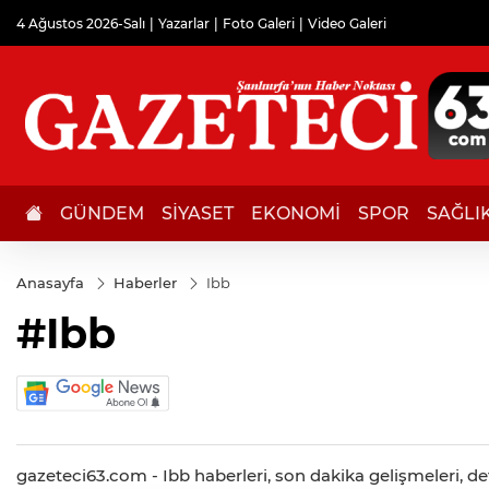
4 Ağustos 2026-Salı
Yazarlar
Foto Galeri
Video Galeri
GÜNDEM
SİYASET
EKONOMİ
SPOR
SAĞLI
Anasayfa
Haberler
Ibb
#Ibb
gazeteci63.com - Ibb haberleri, son dakika gelişmeleri, det