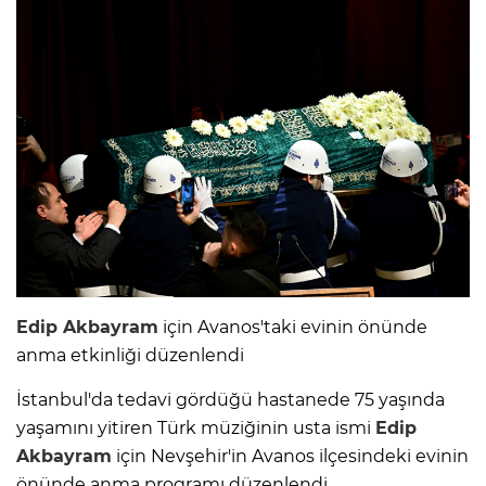
Edip Akbayram
için Avanos'taki evinin önünde
anma etkinliği düzenlendi
İstanbul'da tedavi gördüğü hastanede 75 yaşında
yaşamını yitiren Türk müziğinin usta ismi
Edip
Akbayram
için Nevşehir'in Avanos ilçesindeki evinin
önünde anma programı düzenlendi.