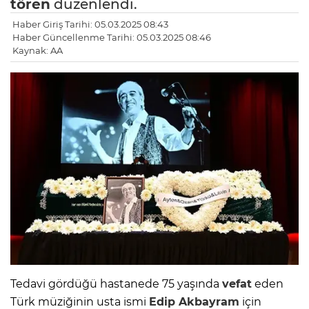
tören
düzenlendi.
Haber Giriş Tarihi: 05.03.2025 08:43
Haber Güncellenme Tarihi: 05.03.2025 08:46
Kaynak: AA
Tedavi gördüğü hastanede 75 yaşında
vefat
eden
Türk müziğinin usta ismi
Edip Akbayram
için