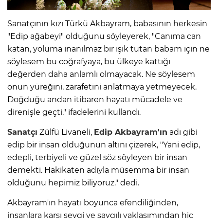
Sanatçının kızı Türkü Akbayram, babasının herkesin
"Edip ağabeyi" olduğunu söyleyerek, "Canıma can
katan, yoluma inanılmaz bir ışık tutan babam için ne
söylesem bu coğrafyaya, bu ülkeye kattığı
değerden daha anlamlı olmayacak. Ne söylesem
onun yüreğini, zarafetini anlatmaya yetmeyecek.
Doğduğu andan itibaren hayatı mücadele ve
direnişle geçti." ifadelerini kullandı.
Sanatçı
Zülfü Livaneli,
Edip Akbayram'ın
adı gibi
edip bir insan olduğunun altını çizerek, "Yani edip,
edepli, terbiyeli ve güzel söz söyleyen bir insan
demekti. Hakikaten adıyla müsemma bir insan
olduğunu hepimiz biliyoruz." dedi.
Akbayram'ın hayatı boyunca efendiliğinden,
insanlara karşı sevgi ve saygılı yaklaşımından hiç