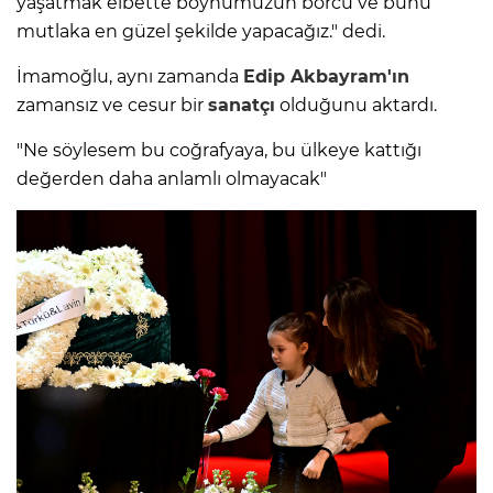
yaşatmak elbette boynumuzun borcu ve bunu
mutlaka en güzel şekilde yapacağız." dedi.
İmamoğlu, aynı zamanda
Edip Akbayram'ın
zamansız ve cesur bir
sanatçı
olduğunu aktardı.
"Ne söylesem bu coğrafyaya, bu ülkeye kattığı
değerden daha anlamlı olmayacak"