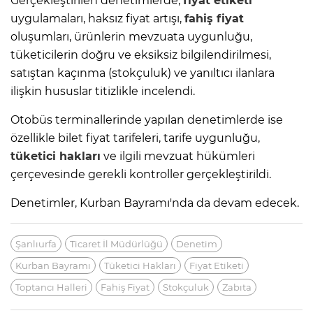
Gerçekleştirilen denetimlerde,
fiyat etiketi
uygulamaları, haksız fiyat artışı,
fahiş fiyat
oluşumları, ürünlerin mevzuata uygunluğu,
tüketicilerin doğru ve eksiksiz bilgilendirilmesi,
satıştan kaçınma (stokçuluk) ve yanıltıcı ilanlara
ilişkin hususlar titizlikle incelendi.
Otobüs terminallerinde yapılan denetimlerde ise
özellikle bilet fiyat tarifeleri, tarife uygunluğu,
tüketici hakları
ve ilgili mevzuat hükümleri
çerçevesinde gerekli kontroller gerçekleştirildi.
Denetimler, Kurban Bayramı'nda da devam edecek.
Şanlıurfa
Ticaret İl Müdürlüğü
Denetim
Kurban Bayramı
Tüketici Hakları
Fiyat Etiketi
Toptancı Halleri
Fahiş Fiyat
Stokçuluk
Zabıta