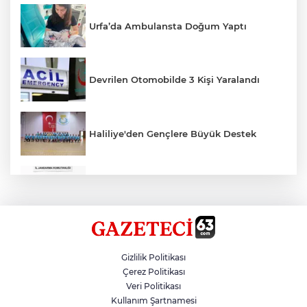
Urfa’da Ambulansta Doğum Yaptı
Devrilen Otomobilde 3 Kişi Yaralandı
Haliliye'den Gençlere Büyük Destek
Çok Sayıda Ürün Ele Geçirildi
Hikmet Başak’tan Ulaşım Çalışması
Gizlilik Politikası
Çerez Politikası
Veri Politikası
Atatürk Bulvarında Asfalt Yenileniyor
Kullanım Şartnamesi