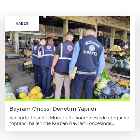
HABER
Bayram Öncesi Denetim Yapıldı
Şanlıurfa Ticaret İl Müdürlüğü koordinesinde otogar ve
toptancı hallerinde Kurban Bayramı öncesinde
denetim gerçekleştirdi. Ticaret İl Müdürlüğünden
yapılan açıklamaya göre, Ticaret İl Müdürlüğü