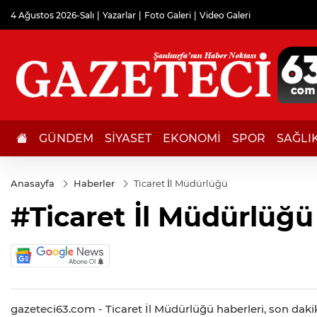
4 Ağustos 2026-Salı
Yazarlar
Foto Galeri
Video Galeri
GÜNDEM
SİYASET
EKONOMİ
SPOR
SAĞLI
Anasayfa
Haberler
Ticaret İl Müdürlüğü
#Ticaret İl Müdürlüğü
gazeteci63.com - Ticaret İl Müdürlüğü haberleri, son dakik