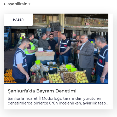
ulaşabilirsiniz.
HABER
Şanlıurfa’da Bayram Denetimi
Şanlıurfa Ticaret İl Müdürlüğü tarafından yürütülen
denetimlerde binlerce ürün incelenirken, aykırılık tespit
edilen işletmelere idari para cezaları uygulandı. Üretici
ve tüketiciyi koruyarak ticaretin etkin, verimli ve