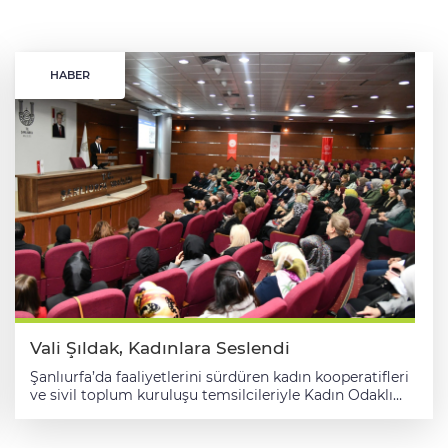
HABER
Vali Şıldak, Kadınlara Seslendi
Şanlıurfa’da faaliyetlerini sürdüren kadın kooperatifleri
ve sivil toplum kuruluşu temsilcileriyle Kadın Odaklı
Çalışmalar İş Birliği Toplantısı gerçekleştirildi. Valilik
Konferans Salonunda gerçekleştirilen toplantıda Vali