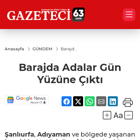
Anasayfa
GÜNDEM
Barajda
Adalar
Gün
Barajda Adalar Gün
Yüzüne
Çıktı
Yüzüne Çıktı
Şanlıurfa
,
Adıyaman
ve bölgede yaşanan