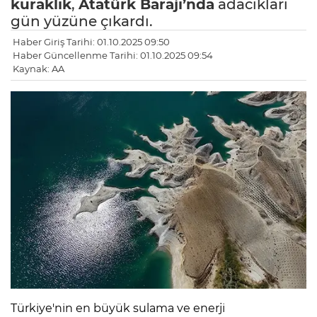
kuraklık
,
Atatürk Barajı’nda
adacıkları
gün yüzüne çıkardı.
Haber Giriş Tarihi: 01.10.2025 09:50
Haber Güncellenme Tarihi: 01.10.2025 09:54
Kaynak: AA
Türkiye'nin en büyük sulama ve enerji