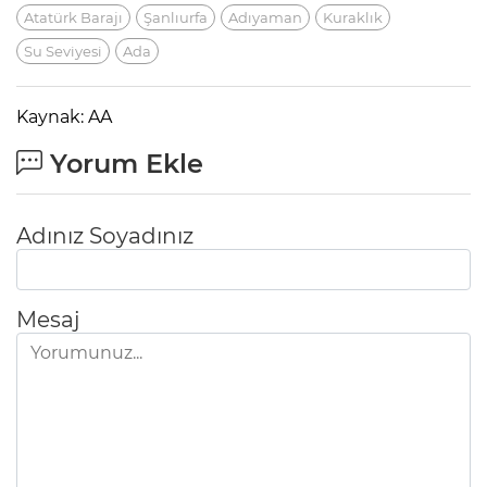
Atatürk Barajı
Şanlıurfa
Adıyaman
Kuraklık
Su Seviyesi
Ada
Kaynak: AA
Yorum Ekle
Adınız Soyadınız
Mesaj