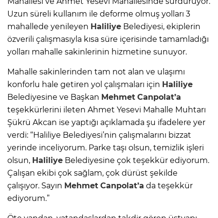
Mahallesi ve Ahmet Yesevi Mahallesinde sürdürüyor.
Uzun süreli kullanım ile deforme olmuş yolları 3
mahallede yenileyen
Haliliye
Belediyesi, ekiplerin
özverili çalışmasıyla kısa süre içerisinde tamamladığı
yolları mahalle sakinlerinin hizmetine sunuyor.
Mahalle sakinlerinden tam not alan ve ulaşımı
konforlu hale getiren yol çalışmaları için
Haliliye
Belediyesine ve Başkan
Mehmet
Canpolat’a
teşekkürlerini ileten Ahmet Yesevi Mahalle Muhtarı
Şükrü Akcan ise yaptığı açıklamada şu ifadelere yer
verdi: “Haliliye Belediyesi’nin çalışmalarını bizzat
yerinde inceliyorum. Parke taşı olsun, temizlik işleri
olsun,
Haliliye
Belediyesine çok teşekkür ediyorum.
Çalışan ekibi çok sağlam, çok dürüst şekilde
çalışıyor. Sayın
Mehmet
Canpolat’a
da teşekkür
ediyorum.”