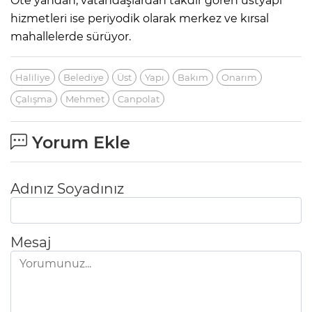
Öte yandan, vatandaşlardan takdir gören üstyapı
hizmetleri ise periyodik olarak merkez ve kırsal
mahallelerde sürüyor.
Haliliye
Belediye
Üst
Yapı
Bakım
Onarım
Çalışma
Mehmet
Canpolat
Yorum Ekle
Adınız Soyadınız
Mesaj