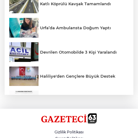
Katlı Köprülü Kavşak Tamamlandı
Urfa’da Ambulansta Doğum Yaptı
Devrilen Otomobilde 3 Kişi Yaralandı
Haliliye'den Gençlere Büyük Destek
Çok Sayıda Ürün Ele Geçirildi
Hikmet Başak’tan Ulaşım Çalışması
Gizlilik Politikası