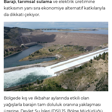
Barajı
,
tarımsal sulama
ve elektrik üretimine
katkısının yanı sıra ekonomiye alternatif katkılarıyla
da dikkati çekiyor.
Bölgede kış ve ilkbahar aylarında etkili olan
yağışlarla barajın tam doluluk oranına yaklaşması
üzerine, Devlet Su İşleri (DSİ) 15. Bölge Müdürlüğü