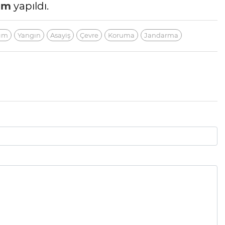
em
yapıldı.
rım
Yangın
Asayiş
Çevre
Koruma
Jandarma