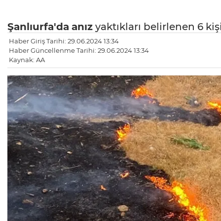
Şanlıurfa'da
anız
yaktıkları belirlenen 6 ki
Haber Giriş Tarihi: 29.06.2024 13:34
Haber Güncellenme Tarihi: 29.06.2024 13:34
Kaynak: AA