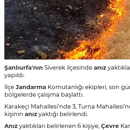
Şanlıurfa'nın
Siverek ilçesinde
anız
yaktıkla
yapıldı.
İlçe
Jandarma
Komutanlığı ekipleri, son gü
bölgelerde çalışma başlattı.
Karakeçi Mahallesi'nde 3, Turna Mahallesi'n
kişinin
anız
yaktığı belirlendi.
Anız
yaktıkları belirlenen 6 kişiye,
Çevre
Kan