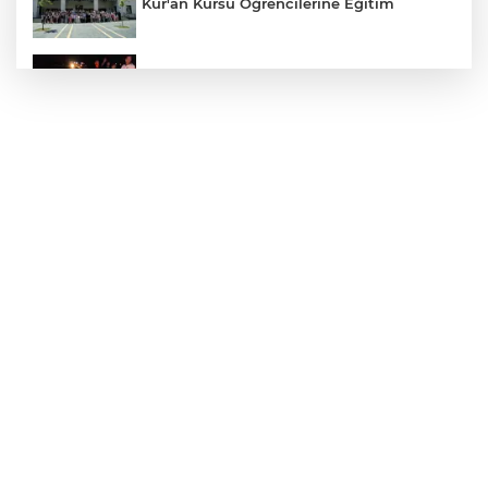
Kur'an Kursu Öğrencilerine Eğitim
Otomobil Eşeğe Çarptı 4 Yaralı
Siverek’te Mahmut Gülel Dönemi
Filistin Konvoyuna Coşkulu Karşılama
Kazada 1 Kişi Öldü, 1 Kişi Yaralandı