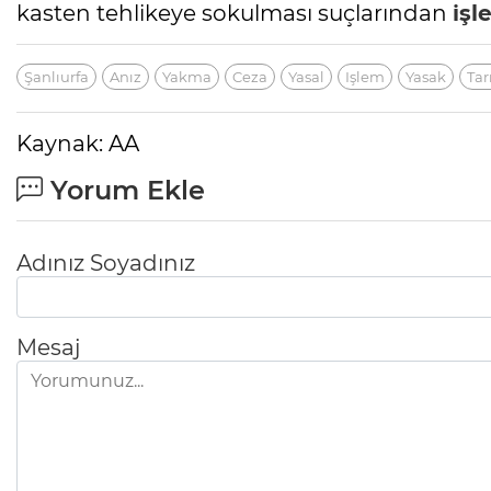
kasten tehlikeye sokulması suçlarından
işl
Şanlıurfa
Anız
Yakma
Ceza
Yasal
Işlem
Yasak
Ta
Kaynak: AA
Yorum Ekle
Adınız Soyadınız
Mesaj