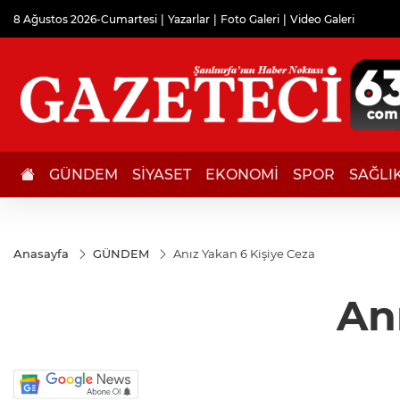
8 Ağustos 2026-Cumartesi
Yazarlar
Foto Galeri
Video Galeri
GÜNDEM
SİYASET
EKONOMİ
SPOR
SAĞLI
Anasayfa
GÜNDEM
Anız Yakan 6 Kişiye Ceza
An